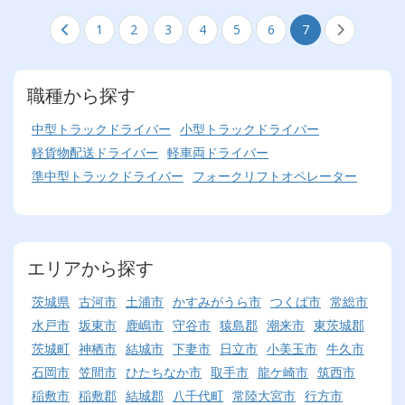
1
2
3
4
5
6
7
職種から探す
中型トラックドライバー
小型トラックドライバー
軽貨物配送ドライバー
軽車両ドライバー
準中型トラックドライバー
フォークリフトオペレーター
エリアから探す
茨城県
古河市
土浦市
かすみがうら市
つくば市
常総市
水戸市
坂東市
鹿嶋市
守谷市
猿島郡
潮来市
東茨城郡
茨城町
神栖市
結城市
下妻市
日立市
小美玉市
牛久市
石岡市
笠間市
ひたちなか市
取手市
龍ケ崎市
筑西市
稲敷市
稲敷郡
結城郡
八千代町
常陸大宮市
行方市