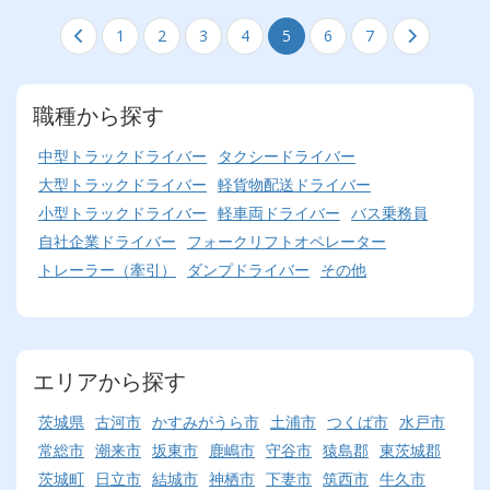
1
2
3
4
5
6
7
職種から探す
中型トラックドライバー
タクシードライバー
大型トラックドライバー
軽貨物配送ドライバー
小型トラックドライバー
軽車両ドライバー
バス乗務員
自社企業ドライバー
フォークリフトオペレーター
トレーラー（牽引）
ダンプドライバー
その他
エリアから探す
茨城県
古河市
かすみがうら市
土浦市
つくば市
水戸市
常総市
潮来市
坂東市
鹿嶋市
守谷市
猿島郡
東茨城郡
茨城町
日立市
結城市
神栖市
下妻市
筑西市
牛久市