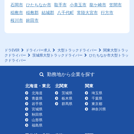
石岡市
ひたちなか市
取手市
小美玉市
龍ケ崎市
笠間市
稲敷市
稲敷郡
結城郡
八千代町
常陸大宮市
行方市
桜川市
鉾田市
ドラEVER
ドライバー求人
大型トラックドライバー
関東大型トラッ
クドライバー
茨城県大型トラックドライバー
ひたちなか市大型トラッ
クドライバー
勤務地から企業を探す
北海道・東北
北関東
関東
北海道
茨城県
埼玉県
青森県
栃木県
千葉県
岩手県
群馬県
東京都
宮城県
神奈川県
秋田県
山形県
福島県