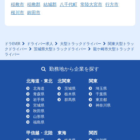
稲敷市
稲敷郡
結城郡
八千代町
常陸大宮市
行方市
桜川市
鉾田市
ドラEVER
ドライバー求人
大型トラックドライバー
関東大型トラッ
クドライバー
茨城県大型トラックドライバー
龍ケ崎市大型トラックド
ライバー
勤務地から企業を探す
北海道・東北
北関東
関東
北海道
茨城県
埼玉県
青森県
栃木県
千葉県
岩手県
群馬県
東京都
宮城県
神奈川県
秋田県
山形県
福島県
甲信越・北陸
東海
関西