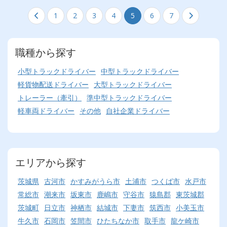
1
2
3
4
5
6
7
職種から探す
小型トラックドライバー
中型トラックドライバー
軽貨物配送ドライバー
大型トラックドライバー
トレーラー（牽引）
準中型トラックドライバー
軽車両ドライバー
その他
自社企業ドライバー
エリアから探す
茨城県
古河市
かすみがうら市
土浦市
つくば市
水戸市
常総市
潮来市
坂東市
鹿嶋市
守谷市
猿島郡
東茨城郡
茨城町
日立市
神栖市
結城市
下妻市
筑西市
小美玉市
牛久市
石岡市
笠間市
ひたちなか市
取手市
龍ケ崎市