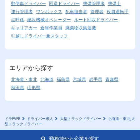
郵便車ドライバー
回送ドライバー
整備管理者
整備士
運行管理者
ワンボックス
配車担当者
管理者
役員運転手
点呼係
建設機械オペレーター
ルート回収ドライバー
キャリアカー
倉庫作業員
廃棄物収集運搬
引越しドライバー兼スタッフ
エリアから探す
北海道・東北
北海道
福島県
宮城県
岩手県
青森県
秋田県
山形県
ドラEVER
ドライバー求人
大型トラックドライバー
北海道・東北,大
型トラックドライバー
勤務地から企業を探す