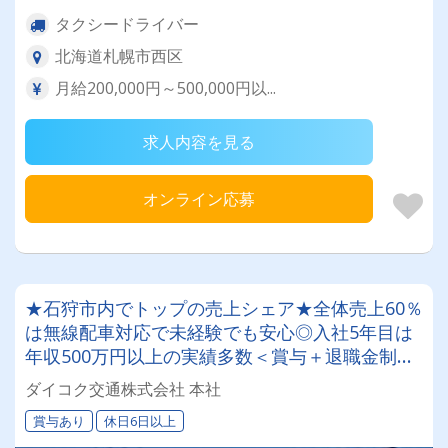
タクシードライバー
北海道札幌市西区
月給200,000円～500,000円以...
求人内容を見る
オンライン応募
★石狩市内でトップの売上シェア★全体売上60％
は無線配車対応で未経験でも安心◎入社5年目は
年収500万円以上の実績多数＜賞与＋退職金制度
も有＞タクシードライバーのお仕事で安定収入を
ダイコク交通株式会社 本社
目指しませんか？
賞与あり
休日6日以上