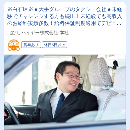
※白石区※★大手グループのタクシー会社★未経
験でチャレンジする方も続出！未経験でも高収入
のお給料実績多数！給料保証制度適用でデビュー
安心◎札幌エリアでタクシードライバー
北びしハイヤー株式会社 本社
賞与あり
休日6日以上