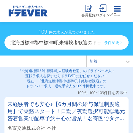
メニュー
会員登録
ログイン
109
件の求人が見つかりました
北海道標津郡中標津町,未経験者歓迎のドライバー求人・
条件変更 >
「北海道標津郡中標津町,未経験者歓迎」のドライバー求人・
運転手求人を探すならドラEVERにお任せください！
現在、「北海道標津郡中標津町,未経験者歓迎」の
ドライバー求人・運転手求人を109件掲載中です。
109 件 100~109件目を表示中
未経験者でも安心♪【6カ月間の給与保証制度適
用】で乗務スタート！日勤／夜勤選択可能◎地元
密着営業で配車予約中心の営業！名寄圏でタクシ
ードライバーやってみませんか？
名寄交通株式会社 本社