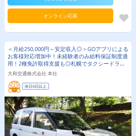
オンライン応募
＜月給250,000円～安定収入◎＞GOアプリによる
お客様対応増加中！未経験者のみ給料保証制度適
用！2種免許取得支援も◎札幌でタクシードライ
バーデビュー目指しませんか？
大和交通株式会社 本社
休日6日以上