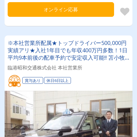
オンライン応募
※本社営業所配属★トップドライバー500,000円
実績アリ★入社1年目でも年収400万円多数！1日
平均9本前後の配車予約で安定収入可能!! 苫小牧
エリアでタクシードライバーにチャレンジしてみ
臨港昭和交通株式会社 本社営業所
ませんか？＜未経験者大歓迎＞
賞与あり
休日6日以上