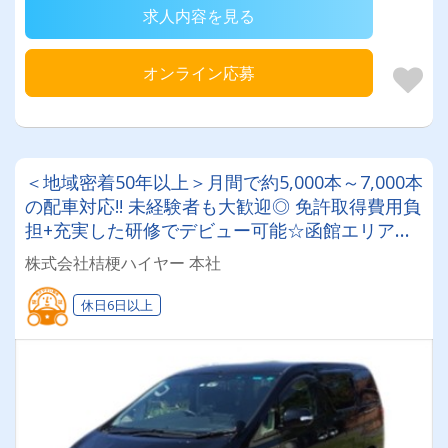
求人内容を見る
オンライン応募
＜地域密着50年以上＞月間で約5,000本～7,000本
の配車対応!! 未経験者も大歓迎◎ 免許取得費用負
担+充実した研修でデビュー可能☆函館エリアで
タクシードライバーになりませんか？
株式会社桔梗ハイヤー 本社
休日6日以上