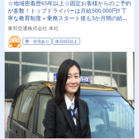
☆地域密着歴65年以上☆固定お客様からのご予約
が多数！トップドライバーは月給500,000円!! 丁
寧な教育制度＋乗務スタート後も3か月間の給料
保証制度があるので未経験でも安心♪
東邦交通株式会社 本社
寮・社宅あり
休日6日以上