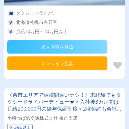
タクシードライバー
北海道札幌市白石区
月給30万円～40万円以上
求人内容を見る
オンライン応募
《余市エリアで活躍間違いナシ！》未経験でもタ
クシードライバーデビュー★＜入社後3カ月間は
月給200,000円の給与保証制度＞2種免許も会社
負担で取得可能◎地域密着型のタクシー会社
小樽つばめ交通株式会社 余市支店
休日6日以上