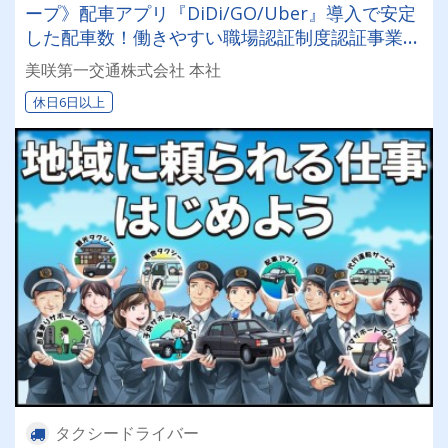
ープ》配車アプリ『DiDi/GO/Uber』導入で安定
した配車数！働きやすい職場認証制度認証事業所
に認定◎未経験者でも安心してお仕事スタート♪
美咲第一交通株式会社 本社
休日6日以上
タクシードライバー