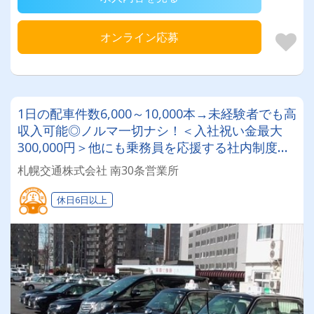
オンライン応募
1日の配車件数6,000～10,000本→未経験者でも高
収入可能◎ノルマ一切ナシ！＜入社祝い金最大
300,000円＞他にも乗務員を応援する社内制度＋
ライフスタイルに合わせて働ける選択肢も複数あ
札幌交通株式会社 南30条営業所
り！
休日6日以上