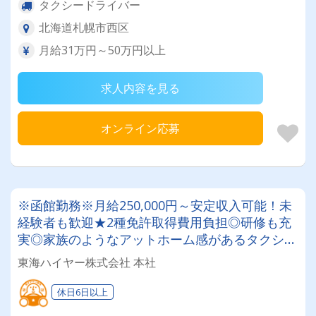
タクシードライバー
北海道札幌市西区
月給31万円～50万円以上
求人内容を見る
オンライン応募
※函館勤務※月給250,000円～安定収入可能！未
経験者も歓迎★2種免許取得費用負担◎研修も充
実◎家族のようなアットホーム感があるタクシー
会社！ドライバーデビューを目指そう！
東海ハイヤー株式会社 本社
休日6日以上