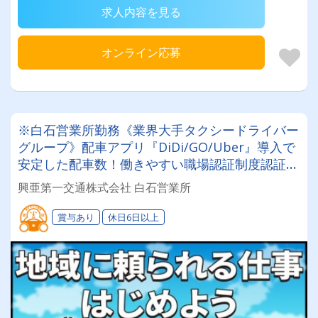
求人内容を見る
オンライン応募
※白石営業所勤務《業界大手タクシードライバー
グループ》配車アプリ『DiDi/GO/Uber』導入で
安定した配車数！働きやすい職場認証制度認証事
業所に認定◎未経験者でも安心してお仕事スター
興亜第一交通株式会社 白石営業所
ト♪
賞与あり
休日6日以上