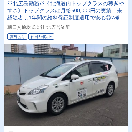
※北広島勤務※《北海道内トップクラスの稼ぎや
すさ》トップクラスは月給500,000円の実績！未
経験者は1年間の給料保証制度適用で安心◎2種免
許取得費用は会社負担！タクシードライバーにジ
朝日交通株式会社 北広営業所
ョブチェンジ☆
賞与あり
休日6日以上