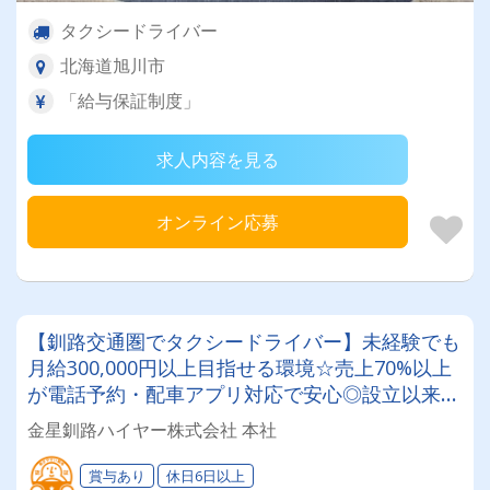
タクシードライバー
北海道旭川市
「給与保証制度」
求人内容を見る
オンライン応募
【釧路交通圏でタクシードライバー】未経験でも
月給300,000円以上目指せる環境☆売上70%以上
が電話予約・配車アプリ対応で安心◎設立以来50
年以上で信頼が厚いタクシー会社！
金星釧路ハイヤー株式会社 本社
賞与あり
休日6日以上