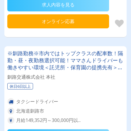
求人内容を見る
オンライン応募
※釧路勤務※市内ではトップクラスの配車数！隔
勤・昼・夜勤務選択可能！ママさんドライバーも
働きやすい環境＜託児所・保育園の提携先有＞未
経験者には給料保証制度も適用◎安心してタクシ
釧路交通株式会社 本社
ー乗務スタート可能！
休日6日以上
タクシードライバー
北海道釧路市
月給149,352円～300,000円以...