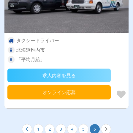
タクシードライバー
北海道稚内市
「平均月給」
求人内容を見る
オンライン応募
1
2
3
4
5
6