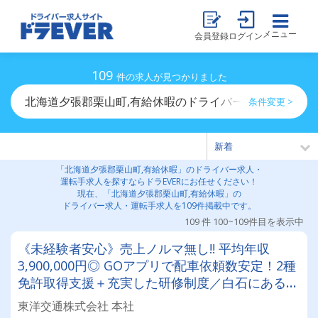
メニュー
会員登録
ログイン
109
件の求人が見つかりました
北海道夕張郡栗山町,有給休暇のドライバー求人・運転手
条件変更 >
「北海道夕張郡栗山町,有給休暇」のドライバー求人・
運転手求人を探すならドラEVERにお任せください！
現在、「北海道夕張郡栗山町,有給休暇」の
ドライバー求人・運転手求人を109件掲載中です。
109 件 100~109件目を表示中
《未経験者安心》売上ノルマ無し!! 平均年収
3,900,000円◎ GOアプリで配車依頼数安定！2種
免許取得支援＋充実した研修制度／白石にあるア
ットフームな雰囲気のタクシー会社☆
東洋交通株式会社 本社