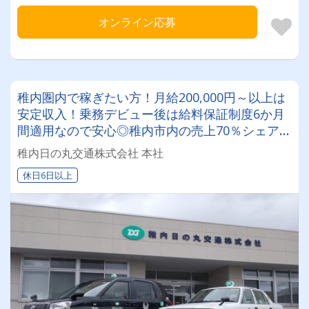
オンライン応募
稚内圏内で稼ぎたい方！月給200,000円～以上は
安定収入！乗務デビュー後は給料保証制度6か月
間適用なので安心◎稚内市内の売上70％シェア!!
未経験でもチャレンジしやすい環境☆
稚内日の丸交通株式会社 本社
休日6日以上