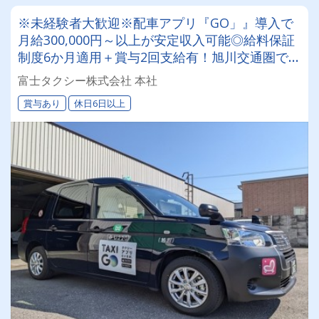
※未経験者大歓迎※配車アプリ『GO」』導入で
月給300,000円～以上が安定収入可能◎給料保証
制度6か月適用＋賞与2回支給有！旭川交通圏でタ
クシードライバーに挑戦してみませんか？
富士タクシー株式会社 本社
賞与あり
休日6日以上