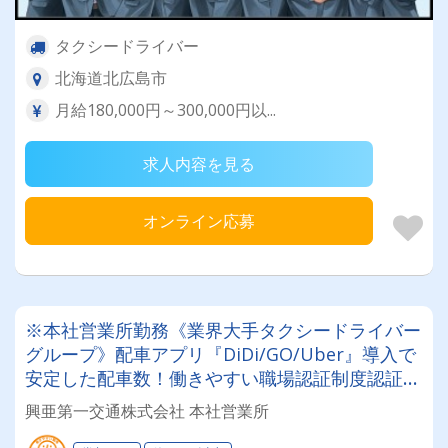
タクシードライバー
北海道北広島市
月給180,000円～300,000円以...
求人内容を見る
オンライン応募
※本社営業所勤務《業界大手タクシードライバー
グループ》配車アプリ『DiDi/GO/Uber』導入で
安定した配車数！働きやすい職場認証制度認証事
業所に認定◎未経験者でも安心してお仕事スター
興亜第一交通株式会社 本社営業所
ト♪