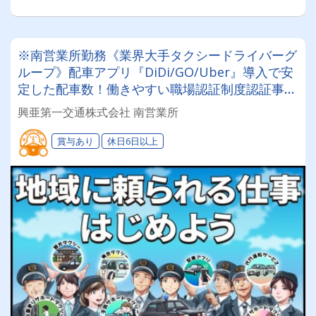
※南営業所勤務《業界大手タクシードライバーグ
ループ》配車アプリ『DiDi/GO/Uber』導入で安
定した配車数！働きやすい職場認証制度認証事業
所に認定◎未経験者でも安心してお仕事スタート
興亜第一交通株式会社 南営業所
♪
賞与あり
休日6日以上