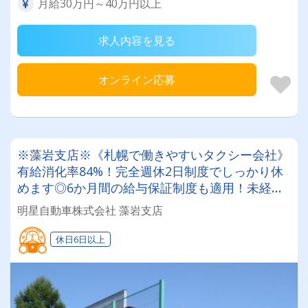
月給30万円～40万円以上
求人内容を見る
オンライン応募
※藻岩支店※《札幌で働きやすいタクシー会社》
有給消化率84%！完全週休2日制度でしっかり休
めます◎6か月間の給与保証制度も適用！未経験
でも安心して乗務スタート☆2種免許取得支援も
明星自動車株式会社 藻岩支店
受けれます！
休日6日以上