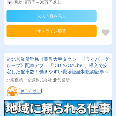
月給18万円～30万円以上
求人内容を見る
オンライン応募
※北営業所勤務《業界大手タクシードライバーグ
ループ》配車アプリ『DiDi/GO/Uber』導入で安
定した配車数！働きやすい職場認証制度認証事業
所に認定◎未経験者でも安心してお仕事スタート
北広島第一交通株式会社 北営業所
♪
休日6日以上