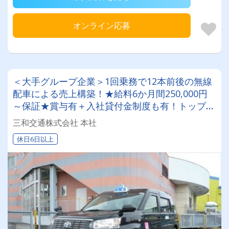
オンライン応募
＜大手グループ企業＞1回乗務で12本前後の無線
配車による売上構築！★給料6か月間250,000円
～保証★賞与有＋入社貸付金制度も有！トップド
ライバーは月給500,000円以上◎未経験者応募OK
三和交通株式会社 本社
のタクシー会社
休日6日以上