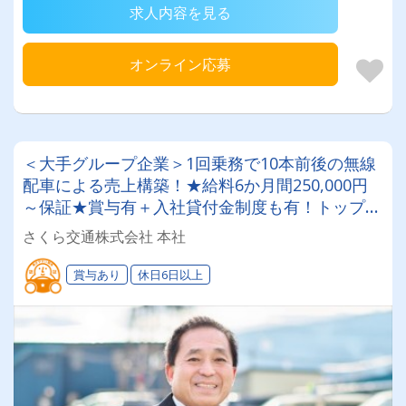
求人内容を見る
オンライン応募
＜大手グループ企業＞1回乗務で10本前後の無線
配車による売上構築！★給料6か月間250,000円
～保証★賞与有＋入社貸付金制度も有！トップド
ライバーは年収500万円～700万円◎未経験者応
さくら交通株式会社 本社
募OKのタクシー会社
賞与あり
休日6日以上