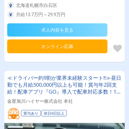
北海道札幌市白石区
月給13.7万円～29.9万円
求人内容を見る
オンライン応募
≪ドライバー約9割が業界未経験スタート!!≫昼日
勤でも月給300,000円以上も可能！賞与年2回支
給！配車アプリ『GO』導入で配車対応多数！1か
ら研修で教えるので未経験でもご安心を♪
金星旭川ハイヤー株式会社 本社
賞与あり
休日6日以上