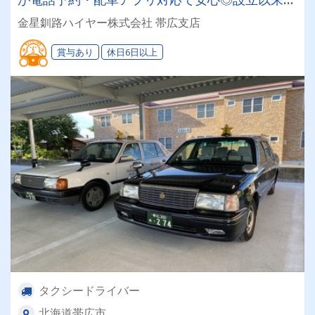
年以上で信頼が厚いタクシー会社！
金星釧路ハイヤー株式会社 帯広支店
賞与あり
休日6日以上
タクシードライバー
北海道帯広市