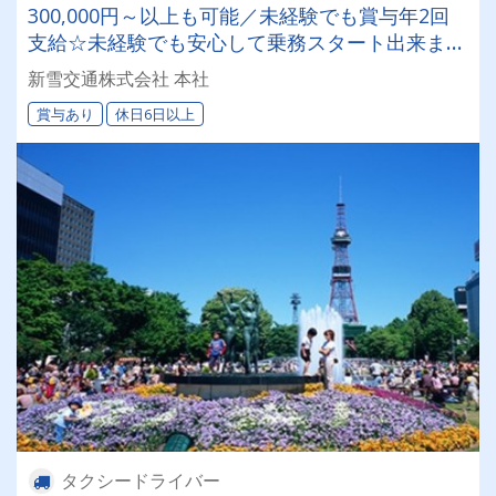
300,000円～以上も可能／未経験でも賞与年2回
支給☆未経験でも安心して乗務スタート出来ます
◎札幌で観光ドライバーに挑戦する機会もアリ！
新雪交通株式会社 本社
賞与あり
休日6日以上
タクシードライバー