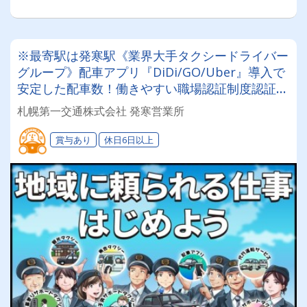
※最寄駅は発寒駅《業界大手タクシードライバー
グループ》配車アプリ『DiDi/GO/Uber』導入で
安定した配車数！働きやすい職場認証制度認証事
業所に認定◎未経験者でも安心してお仕事スター
札幌第一交通株式会社 発寒営業所
ト♪
賞与あり
休日6日以上