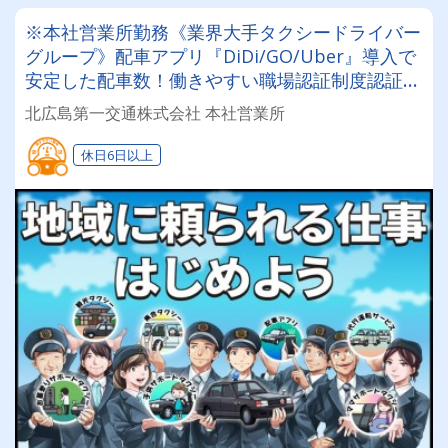
※本社営業所勤務《業界大手タクシードライバー
グループ》配車アプリ『DiDi/GO/Uber』導入で
安定した配車数！働きやすい職場認証制度認証事
業所に認定◎未経験者でも安心してお仕事スター
北広島第一交通株式会社 本社営業所
ト♪
休日6日以上