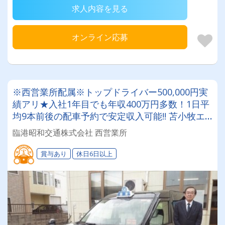
求人内容を見る
オンライン応募
※西営業所配属※トップドライバー500,000円実
績アリ★入社1年目でも年収400万円多数！1日平
均9本前後の配車予約で安定収入可能!! 苫小牧エ
リアでタクシードライバーにチャレンジしてみま
臨港昭和交通株式会社 西営業所
せんか？＜未経験者大歓迎＞
賞与あり
休日6日以上