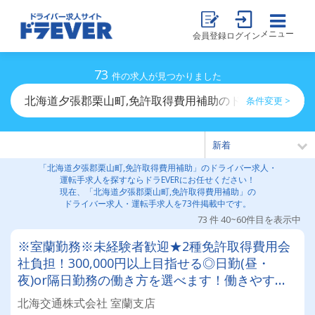
メニュー
会員登録
ログイン
73
件の求人が見つかりました
北海道夕張郡栗山町,免許取得費用補助のドライバー求人
条件変更 >
「北海道夕張郡栗山町,免許取得費用補助」のドライバー求人・
運転手求人を探すならドラEVERにお任せください！
現在、「北海道夕張郡栗山町,免許取得費用補助」の
ドライバー求人・運転手求人を73件掲載中です。
73 件 40~60件目を表示中
※室蘭勤務※未経験者歓迎★2種免許取得費用会
社負担！300,000円以上目指せる◎日勤(昼・
夜)or隔日勤務の働き方を選べます！働きやすい
と評判のタクシー会社
北海交通株式会社 室蘭支店