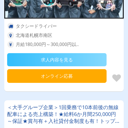
タクシードライバー
北海道札幌市南区
月給180,000円～300,000円以...
求人内容を見る
オンライン応募
＜大手グループ企業＞1回乗務で10本前後の無線
配車による売上構築！★給料6か月間250,000円
～保証★賞与有＋入社貸付金制度も有！トップド
ライバーは月給400,000円以上◎未経験者応募OK