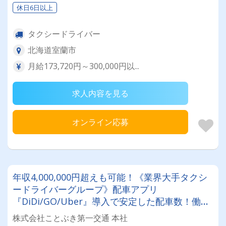
休日6日以上
タクシードライバー
北海道室蘭市
月給173,720円～300,000円以...
求人内容を見る
オンライン応募
年収4,000,000円超えも可能！《業界大手タクシ
ードライバーグループ》配車アプリ
『DiDi/GO/Uber』導入で安定した配車数！働き
やすい職場認証制度認証事業所に認定◎未経験者
株式会社ことぶき第一交通 本社
でも安心してお仕事スタート♪