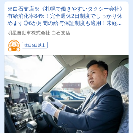
※白石支店※《札幌で働きやすいタクシー会社》
有給消化率84%！完全週休2日制度でしっかり休
めます◎6か月間の給与保証制度も適用！未経験
でも安心して乗務スタート☆2種免許取得支援も
明星自動車株式会社 白石支店
受けれます！
休日6日以上