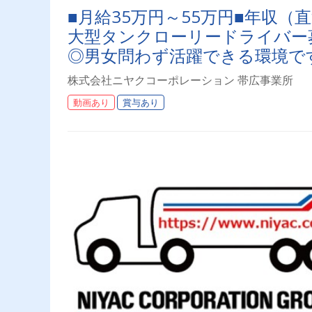
■月給35万円～55万円■年収（
大型タンクローリードライバー募
◎男女問わず活躍できる環境で
株式会社ニヤクコーポレーション 帯広事業所
動画あり
賞与あり