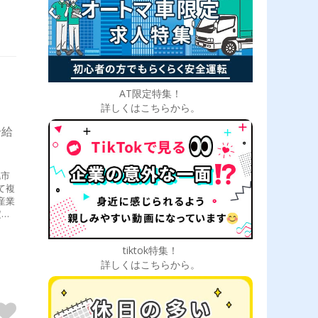
AT限定特集！
詳しくはこちらから。
合給
定し
為当
ま
tiktok特集！
詳しくはこちらから。
くの
ま
のお