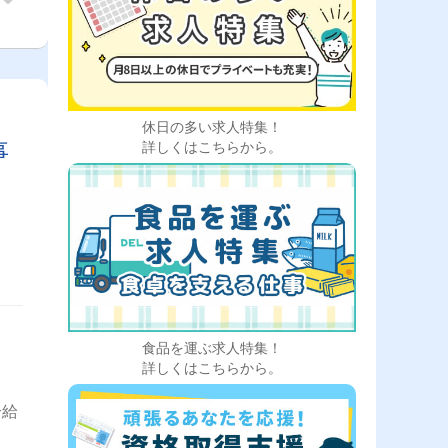
ん在
1社
守
人
で、
ープ
休日の多い求人特集！
事
詳しくはこちらから。
応援
ーの
、従
、ま
係る
して
イバ
グル
の方
食品を運ぶ求人特集！
詳しくはこちらから。
合給