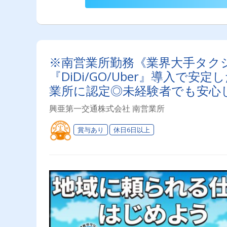
※南営業所勤務《業界大手タク
『DiDi/GO/Uber』導入
業所に認定◎未経験者でも安心
興亜第一交通株式会社 南営業所
賞与あり
休日6日以上