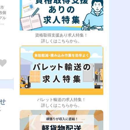
て入
社で
。
資格取得支援あり求人特集！
由の
詳しくはこちらから。
配車
るの
・シ
しか
！
]
的な
付き
ょ
せ
パレット輸送の求人特集！
詳しくはこちらから。
]雇
年
境：
備等
3]
して