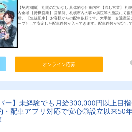
【契約期間】 期間の定めなし 具体的な仕事内容 【流し営業】 札幌市
内全域 【待機営業】 営業所、札幌市内の駅や病院等の施設にて複数個
所。 【無線配車】 お客様からの配車依頼です。大手第一交通産業グル
ープとして安定した配車件数が入ってきます。配車件数が安定し
ってくるという事は売上も安定しお給料も安定します。その為当
は業界未経験の方でも初年度からしっかり稼ぐ事ができています
【アプリ配車】 配車アプリ『DiDi』を導入しています。アプリ経
売上は年々伸びて来ており、無線配車と合わせると非常に多くの
依頼をいただけています。 【主婦（夫）・中高年・シニアも活躍
中！】 子育て世代や、業界未経験で50代や60代からでも活躍でき
がタクシードライバーのお仕事です！実際に主婦（夫）・中高年
オンライン応募
ニア層の仲間がたくさん在籍してご活躍していますよ！ 【働きやすい
職場認証制度認証事業所】 全国で3,284社（2022年3月30日時点）
認証されていない中の1社に第一交通産業グループが入っています
この制度は、[1]法令遵守等、[2]労働時間・休日、[3]心身の健康、[4
安心・安定、[5]多様な人材の確保・育成の５分野について、基本
取組要件を満たす事で、認証を取得できます。 国土交通省もお墨
の第一交通産業グループで、安心したドライバー生活を送りまし
ー】未経験でも月給300,000円以上目指
う！ 【女性ドライバー応援企業】 国土交通省の定める以下の３点を満
たし「女性ドライバー応援企業」として認定をいただいてます！ [1
約・配車アプリ対応で安心◎設立以来50
用目標：女性ドライバーの雇用目標を設定していること [2]労働環
！
女性ドライバーを含め、従業員が働きやすい施設・勤務形態の整
に取り組んでいること、または整備に向けた目標が明確であること [
情報提供：労働環境に係る情報（勤務形態、福利厚生等）を公表