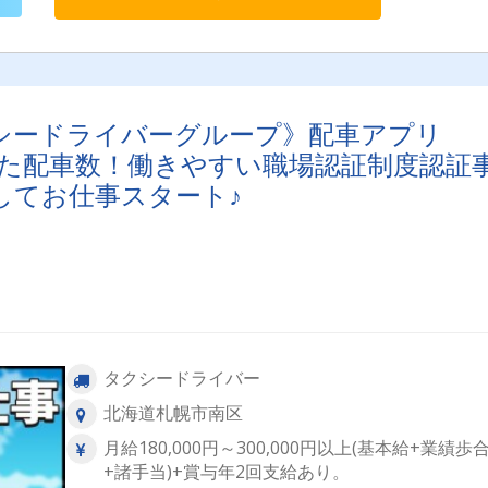
仕事です！実際に主婦（夫）・中高年・シニア層の仲間がたくさ
籍してご活躍していますよ！ 【働きやすい職場認証制度認証事業所】
全国で3,284社（2022年3月30日時点）しか認証されていない中の
に第一交通産業グループが入っています！ この制度は、[1]法令遵
等、[2]労働時間・休日、[3]心身の健康、[4]安心・安定、[5]多様な
材の確保・育成の５分野について、基本的な取組要件を満たす事
シードライバーグループ》配車アプリ
認証を取得できます。 国土交通省もお墨付きの第一交通産業グル
で、安心したドライバー生活を送りましょう！ 【女性ドライバー応援
で安定した配車数！働きやすい職場認証制度認証
企業】 国土交通省の定める以下の３点を満たし「女性ドライバー
してお仕事スタート♪
企業」として認定をいただいてます！ [1]雇用目標：女性ドライバ
雇用目標を設定していること [2]労働環境：女性ドライバーを含め
業員が働きやすい施設・勤務形態の整備等に取り組んでいること
たは整備に向けた目標が明確であること [3]情報提供：労働環境に
情報（勤務形態、福利厚生等）を公表していること 女性でも安心
働ける環境が整っています！ 【ここがポイント！】 ◆2種免許取得費
用会社負担！ ◆無線配車＆アプリ配車で仕事量多数！ ◆女性ドラ
ーも活躍中！ ◆託児手当あり！提携保育所完備！ ◆第一交通産業
ープ専用配車アプリ「モタク」も大活躍！ ◆ペーパードライバー
も応募ＯＫ！ ◆管理職登用制度あり！ ◆60代も歓迎！ 【受動喫煙対
タクシードライバー
策】 車内禁煙
北海道札幌市南区
月給180,000円～300,000円以上(基本給+業績歩
+諸手当)+賞与年2回支給あり。