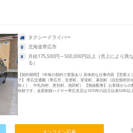
いること 女性でも安心して働ける環境が整っています！ 【ここがポイ
ント！】 ◆2種免許取得費用会社負担！ ◆3カ月間の給与保証制度
り！ ◆無線配車＆アプリ配車で仕事量多数！ ◆賞与支給あり！ ◆
性ドライバーも活躍中！ ◆託児手当・提携保育所完備 ◆第一交通
グループ専用配車アプリ「モタク」も大活躍！ ◆ペーパードライ
の方も応募ＯＫ！ ◆管理職登用制度あり！ ◆60代も歓迎！ 【受動喫
煙対策】 車内禁煙
タクシードライバー
北海道帯広市
月給175,500円～500,000円以上（売上により異
る）
【契約期間】 1年毎の契約で更新あり 具体的な仕事内容 【営業エリ
ア】 帯広交通圏（帯広市、音更町、芽室町、幕別町（旧忠類村区
除く）、中札内村、更別村、池田町） 【無線配車】 お客様からの配車
依頼です。金星釧路ハイヤー帯広支店は1970年の設立以来50年以
渡り地域のお客様と共に成長してきました。その為「タクシーを
するなら金星さん！」というお客様が多くいらっしゃいます。実
売上の70%以上が電話予約や配車アプリからのご注文で成り立っ
ます。一定の仕事量がしっかり保たれている環境で働けますので
験の方も安心してチャレンジすることができますよ！ 【待機】 帯広支
店の待機場所、帯広市内の駅や病院、商業施設等で複数ヵ所。 【配車
アプリ「GO」導入！】 TVCM等で話題！2000万DLを突破している
オンライン応募