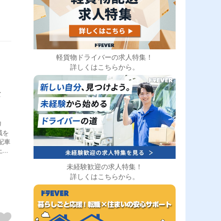
あ
女
産業
バー
軽貨物ドライバーの求人特集！
詳しくはこちらから。
な
域を
上に
依頼
未経験歓迎の求人特集！
際に
詳しくはこちらから。
てい
未経
配