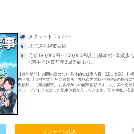
タクシードライバー
北海道札幌市西区
月給180,000円～300,000円以上(基本給+業績歩
+諸手当)+賞与年3回支給あり。
【契約期間】 期間の定めなし 具体的な仕事内容 【流し営業】 札幌市
内全域 【待機営業】 発寒営業所、札幌市内の駅や病院等の施設にて複
数個所。 【無線配車】 お客様からの配車依頼です。大手第一交通産業
グループとして安定した配車件数が入ってきます。配車件数が安
て入ってくるという事は売上も安定しお給料も安定します。その
社では業界未経験の方でも初年度からしっかり稼ぐ事ができてい
す。 【アプリ配車】 配車アプリ『DiDi』を導入しています。アプリ経
由の売上は年々伸びて来ており、無線配車と合わせると非常に多
配車依頼をいただけています。 【観光タクシー】 一般のタクシー業務
だけでなく観光タクシーにも力をいれており多数仕事が入ってき
す。 【主婦（夫）・中高年・シニアも活躍中！】 子育て世代や、業界
オンライン応募
未経験で50代や60代からでも活躍できるのがタクシードライバー