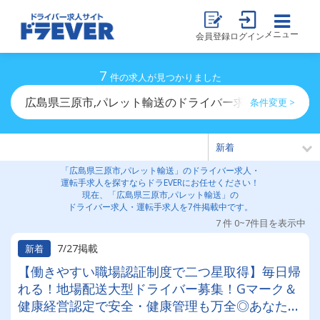
メニュー
会員登録
ログイン
7
件の求人が見つかりました
広島県三原市,パレット輸送のドライバー求人・運転手求
条件変更 >
「広島県三原市,パレット輸送」のドライバー求人・
運転手求人を探すならドラEVERにお任せください！
現在、「広島県三原市,パレット輸送」の
ドライバー求人・運転手求人を7件掲載中です。
7 件 0~7件目を表示中
7/27掲載
新着
【働きやすい職場認証制度で二つ星取得】毎日帰
れる！地場配送大型ドライバー募集！Gマーク＆
健康経営認定で安全・健康管理も万全◎あなたの