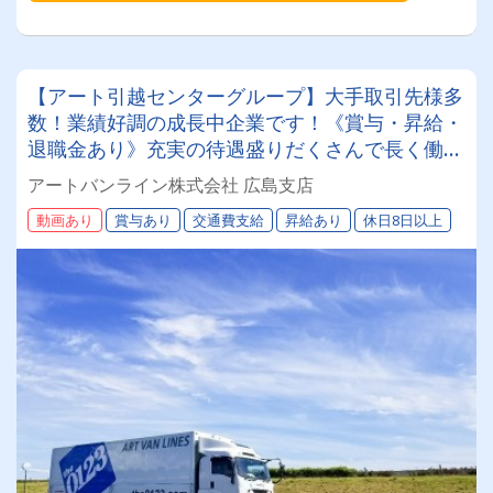
【アート引越センターグループ】大手取引先様多
数！業績好調の成長中企業です！《賞与・昇給・
退職金あり》充実の待遇盛りだくさんで長く働け
ます！《中型4tドライバー》★未経験ＯＫ★仕事
アートバンライン株式会社 広島支店
とプライベートの両立が叶う環境です♪【紹介者
動画あり
賞与あり
交通費支給
昇給あり
休日8日以上
制度あり！】