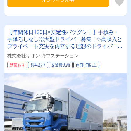
オンライン応募
【年間休日120日×安定性バツグン！】手積み・
手降ろしなし◎大型ドライバー募集！✨高収入と
プライベート充実を両立する理想のドライバーラ
イフを実現しませんか？
株式会社ギオン 府中ステーション
動画あり
賞与あり
交通費支給
休日8日以上