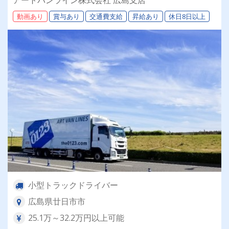
ライベートの両立が叶う環境です♪【紹介者制度
動画あり
賞与あり
交通費支給
昇給あり
休日8日以上
あり！】
小型トラックドライバー
広島県廿日市市
25.1万～32.2万円以上可能