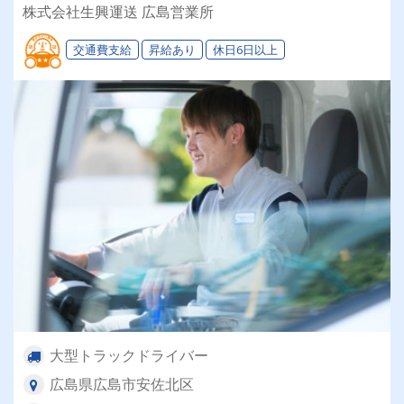
ライフステージに合わせて「選べる働き方」が魅
株式会社生興運送 広島営業所
力の安定企業！
交通費支給
昇給あり
休日6日以上
大型トラックドライバー
広島県広島市安佐北区