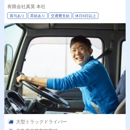
祝日休みで週休2日も可！ペットサロン併設の明
有限会社真英 本社
るく穏やかな職場です
賞与あり
昇給あり
交通費支給
休日6日以上
大型トラックドライバー