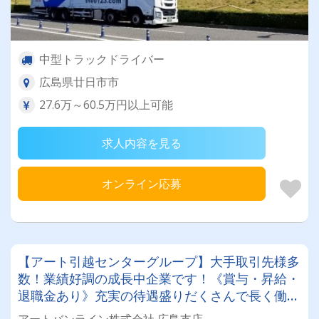
中型トラックドライバー
広島県廿日市市
27.6万～60.5万円以上可能
求人内容を見る
オンライン応募
【アート引越センターグループ】大手取引先様多
数！業績好調の成長中企業です！《賞与・昇給・
退職金あり》充実の待遇盛りだくさんで長く働け
ます！《2tドライバー》★未経験ＯＫ★仕事とプ
アートバンライン株式会社 広島支店