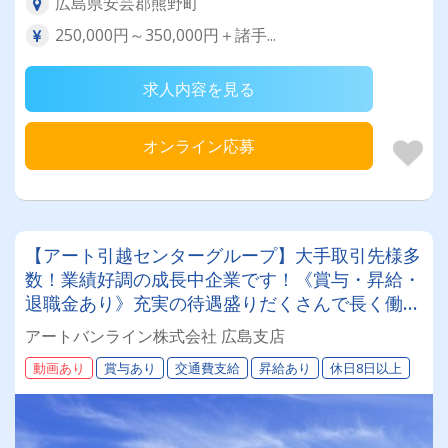
広島県安芸郡熊野町
250,000円～350,000円＋諸手...
求人内容を見る
オンライン応募
【アート引越センターグループ】大手取引先様多
数！業績好調の成長中企業です！《賞与・昇給・
退職金あり》充実の待遇盛りだくさんで長く働け
ます！《大型ドライバー》★未経験ＯＫ★仕事と
アートバンライン株式会社 広島支店
プライベートの両立が叶う環境です♪【紹介者制
動画あり
賞与あり
交通費支給
昇給あり
休日8日以上
度あり！】