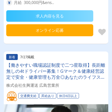
月給 300,000円&ens...
求人内容を見る
オンライン応募
7/27掲載
新着
【働きやすい職場認証制度で二つ星取得】長距離
無しの4tドライバー募集！Gマーク＆健康経営認
定で安全・健康管理も万全◎あなたのライフステ
ージに合わせて「選べる働き方」が魅力の安定企
株式会社生興運送 広島営業所
業！
交通費支給
昇給あり
休日6日以上