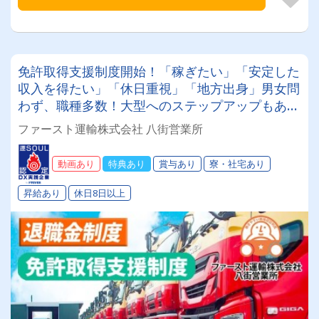
免許取得支援制度開始！「稼ぎたい」「安定した
収入を得たい」「休日重視」「地方出身」男女問
わず、職種多数！大型へのステップアップもあ
り！！ ●社員寮あり ●退職金あり ●免許取得支援
ファースト運輸株式会社 八街営業所
制度あり ●入社祝い金あり
動画あり
特典あり
賞与あり
寮・社宅あり
昇給あり
休日8日以上