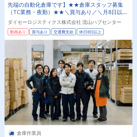
先端の自動化倉庫です】★★倉庫スタッフ募集
（TC業務・夜勤）★★＼賞与あり／＼月8日以上
休み／＼月給30万以上可／資格・経験問いませ
ダイセーロジスティクス株式会社 流山ハブセンター
ん！最先端の環境で学びながら成長できます♪
動画あり
賞与あり
交通費支給
休日8日以上
倉庫作業員