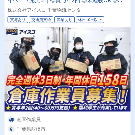
イベート充実✨｜◎賞与年2回 ◎未経験OK ◎日
勤 ◎東証スタンダード上場
株式会社アイスコ 千葉物流センター
賞与あり
交通費支給
昇給あり
休日10日以上
倉庫作業員
千葉県船橋市