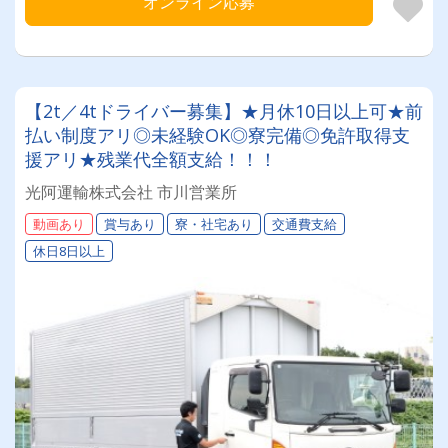
オンライン応募
【2t／4tドライバー募集】★月休10日以上可★前
払い制度アリ◎未経験OK◎寮完備◎免許取得支
援アリ★残業代全額支給！！！
光阿運輸株式会社 市川営業所
動画あり
賞与あり
寮・社宅あり
交通費支給
休日8日以上