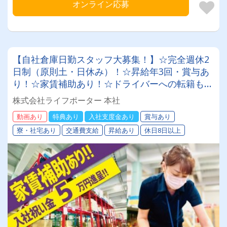
オンライン応募
【自社倉庫日勤スタッフ大募集！】☆完全週休2
日制（原則土・日休み）！☆昇給年3回・賞与あ
り！☆家賃補助あり！☆ドライバーへの転籍も可
能です！力仕事はほとんどありませんので女性の
株式会社ライフポーター 本社
方も多数活躍中です！
動画あり
特典あり
入社支度金あり
賞与あり
寮・社宅あり
交通費支給
昇給あり
休日8日以上