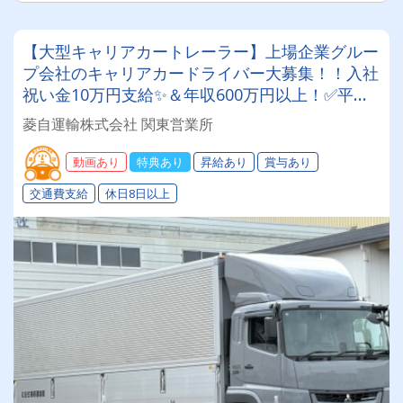
【大型キャリアカートレーラー】上場企業グルー
プ会社のキャリアカードライバー大募集！！入社
祝い金10万円支給✨＆年収600万円以上！✅平均
年間休日126日✅賞与年2回✅退職金制度あり✅日
菱自運輸株式会社 関東営業所
勤のみ！！
動画あり
特典あり
昇給あり
賞与あり
交通費支給
休日8日以上