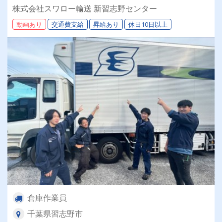
バイトから『正社員』へステップUP可能！
株式会社スワロー輸送 新習志野センター
★☆★☆スキマ時間に働いてください！☆★
動画あり
交通費支給
昇給あり
休日10日以上
倉庫作業員
千葉県習志野市