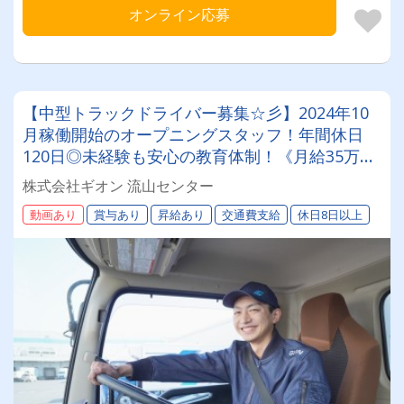
オンライン応募
【中型トラックドライバー募集☆彡】2024年10
月稼働開始のオープニングスタッフ！年間休日
120日◎未経験も安心の教育体制！《月給35万円
～》退職金あり・賞与年2回支給！
株式会社ギオン 流山センター
動画あり
賞与あり
昇給あり
交通費支給
休日8日以上