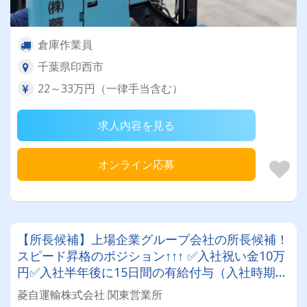
倉庫作業員
千葉県印西市
22～33万円（一律手当含む）
求人内容を見る
オンライン応募
【所長候補】上場企業グループ会社の所長候補！
スピード昇格のポジション↑↑↑ ✅入社祝い金10万
円✅入社半年後に15日間の有給付与（入社時期に
よる）✅平均年間休日126日✅退職金制度＆持ち
菱自運輸株式会社 関東営業所
株会もあり！