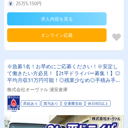
25万5,150円
求人内容を見る
オンライン応募
※急募1名！お早めにご応募ください！※安定し
て働きたい方必見！【2t平ドライバー募集！】◎
平均月収31万円可能！◎残業少なめ◎手積み手卸
しほぼなし◎普通免許で応募OK！◎土日祝休
株式会社オーヴァル 浦安倉庫
み！※月1回土曜出勤あり(15時まで)
昇給あり
賞与あり
交通費支給
休日8日以上