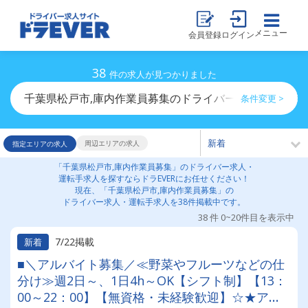
メニュー
会員登録
ログイン
38
件の求人が見つかりました
千葉県松戸市,庫内作業員募集のドライバー求人・運転手
条件変更 >
周辺エリアの求人
指定エリアの求人
「千葉県松戸市,庫内作業員募集」のドライバー求人・
運転手求人を探すならドラEVERにお任せください！
現在、「千葉県松戸市,庫内作業員募集」の
ドライバー求人・運転手求人を38件掲載中です。
38 件 0~20件目を表示中
7/22掲載
新着
■＼アルバイト募集／≪野菜やフルーツなどの仕
分け≫週2日～、1日4h～OK【シフト制】【13：
00～22：00】【無資格・未経験歓迎】☆★アル