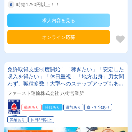
時給1250円以上！！
求人内容を見る
オンライン応募
免許取得支援制度開始！「稼ぎたい」「安定した
収入を得たい」「休日重視」「地方出身」男女問
わず、職種多数！大型へのステップアップもあ
り！！ ●社員寮あり ●退職金あり ●免許取得支援
ファースト運輸株式会社 八街営業所
制度あり ●入社祝い金あり
動画あり
特典あり
賞与あり
寮・社宅あり
昇給あり
休日8日以上