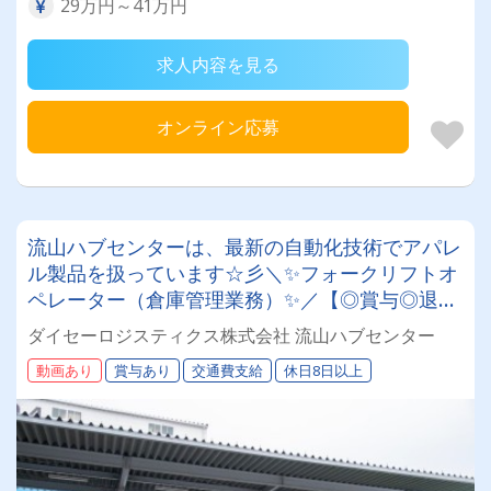
29万円～41万円
求人内容を見る
オンライン応募
流山ハブセンターは、最新の自動化技術でアパレ
ル製品を扱っています☆彡＼✨フォークリフトオ
ペレーター（倉庫管理業務）✨／【◎賞与◎退職
金◎月9日以上休み】厚待遇で働きやすい♪♪入社
ダイセーロジスティクス株式会社 流山ハブセンター
後、フォークリフト免許の取得も可能です☆彡
動画あり
賞与あり
交通費支給
休日8日以上