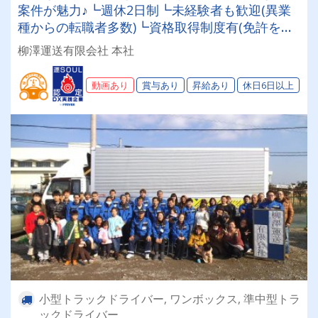
案件が魅力♪┗週休2日制┗未経験者も歓迎(異業
種からの転職者多数)┗資格取得制度有(免許をお
持ちでない方もOK)お客様・社員・地域の人に,末
柳澤運送有限会社 本社
長く愛される企業を目指しています。
動画あり
賞与あり
昇給あり
休日6日以上
小型トラックドライバー, ワンボックス, 準中型トラ
ックドライバー