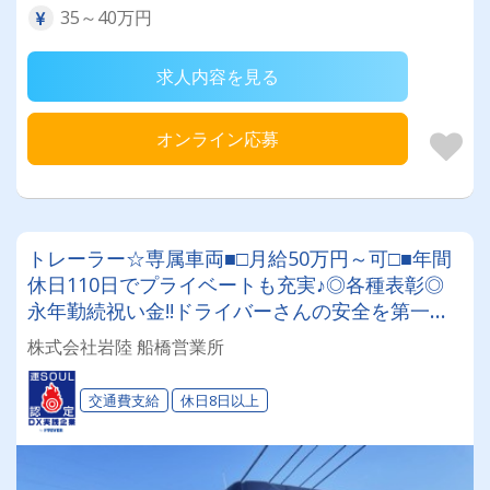
35～40万円
求人内容を見る
オンライン応募
トレーラー☆専属車両■□月給50万円～可□■年間
休日110日でプライベートも充実♪◎各種表彰◎
永年勤続祝い金!!ドライバーさんの安全を第一
に、無理のない輸送で業績を伸ばしています☆安
株式会社岩陸 船橋営業所
定的に高収入で働きませんか!!
交通費支給
休日8日以上