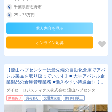
千葉県習志野市
25～33万円
求人内容を見る
オンライン応募
【流山ハブセンターは最先端の自動化倉庫でアパ
レル製品を取り扱っています】■ 大手アパレル企
業製品の倉庫管理業務 ■働きやすい待遇面✨【✓
賞与 ✓退職金 ✓月9日以上休み】充実のサポート
ダイセーロジスティクス株式会社 流山ハブセンター
＆フォロー♪♪業界未経験から始められます！！
動画あり
賞与あり
交通費支給
休日8日以上