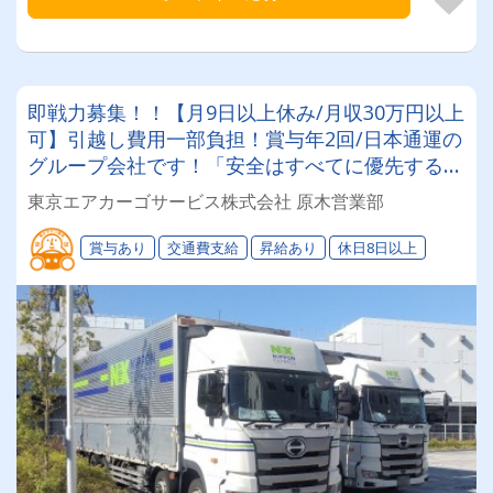
即戦力募集！！【月9日以上休み/月収30万円以上
可】引越し費用一部負担！賞与年2回/日本通運の
グループ会社です！「安全はすべてに優先する」
を掲げ、社員教育に力を入れています！
東京エアカーゴサービス株式会社 原木営業部
賞与あり
交通費支給
昇給あり
休日8日以上