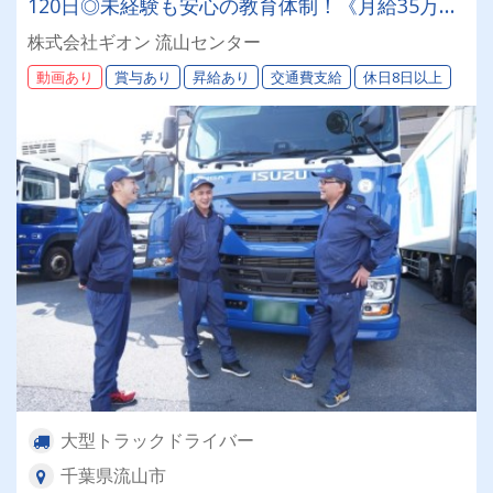
120日◎未経験も安心の教育体制！《月給35万円
～》退職金あり・賞与年2回支給！
株式会社ギオン 流山センター
動画あり
賞与あり
昇給あり
交通費支給
休日8日以上
大型トラックドライバー
千葉県流山市