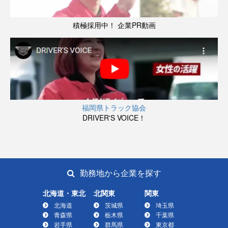
積極採用中！ 企業PR動画
福岡県トラック協会
DRIVER'S VOICE！
勤務地から企業を探す
北海道・東北
北関東
関東
北海道
茨城県
埼玉県
青森県
栃木県
千葉県
岩手県
群馬県
東京都