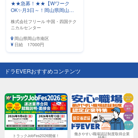
★★急募！★★【Wワーク
OK✨月3日～！岡山県岡山市
勤務！】荷積みや荷卸し一切
株式会社フリール 中国・四国テク
ナシ！医療機関の検査用車両
ニカルセンター
「CT・MRI搭載車両」の運転
（移動）ドライバー募集★要
岡山県岡山市南区
大型/牽引免許・実務経験1年
日給 17000円
以上！【はたらきやすい環境
です！】
ドラEVERおすすめコンテンツ
働きやすい職場認証制度取得企業
トラックJobFes2026開催！
特集!