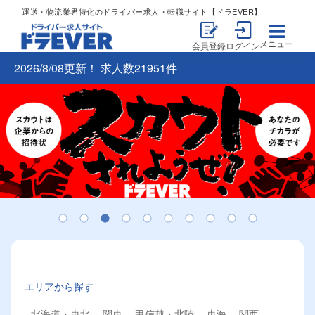
運送・物流業界特化のドライバー求人・転職サイト【ドラEVER】
メニュー
会員登録
ログイン
2026/8/08更新！ 求人数21951件
エリアから探す
北海道・東北
関東
甲信越・北陸
東海
関西