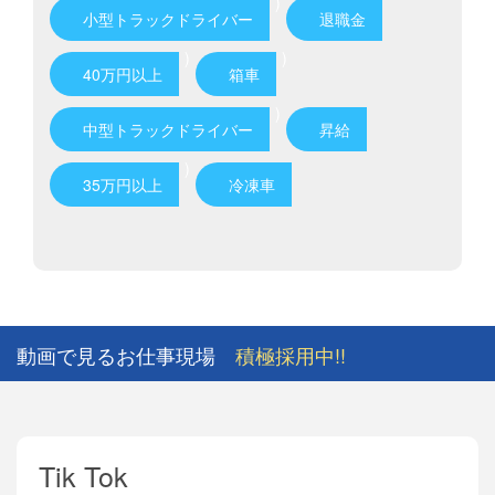
)
小型トラックドライバー
退職金
)
)
40万円以上
箱車
)
中型トラックドライバー
昇給
)
35万円以上
冷凍車
動画で見るお仕事現場
積極採用中!!
Tik Tok