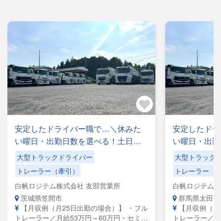
安定したドライバー職で…＼休みた
安定したドラ
い曜日・出勤日数を選べる！土日休
い曜日・出勤
みもOK／手積みした手降ろしの力仕
みもOK／手
大型トラックドライバー
大型トラック
事なし！
事なし！
トレーラー（牽引）
トレーラー（
白帆ロジテム株式会社 友部営業所
白帆ロジテム株
茨城県笠間市
群馬県太田市
【月収例（月25日出勤の場合）】 ・フル
【月収例（月
トレーラー／月給53万円～60万円・セミト
トレーラー／月