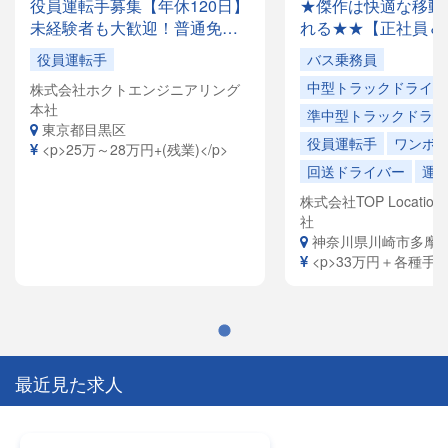
役員運転手募集【年休120日】
★傑作は快適な移動
未経験者も大歓迎！普通免許
れる★★【正社員＆
があれば応募OK✨月収28万円
でドライバー大量募
役員運転手
バス乗務員
以上も可能！創業35年の安定
容は全国各地を回る
中型トラックドライバ
株式会社ホクトエンジニアリング
企業で、「快適な空間」を提
ドライバーや、VIP
本社
供するお仕事です。
ヤードライバーなど
準中型トラックドライ
東京都目黒区
員寮完備！引越祝金
役員運転手
ワンボ
<p>25万～28万円+(残業)</p>
給（規定有）ありま
回送ドライバー
運
株式会社TOP Location S
社
神奈川県川崎市多摩
<p>33万円＋各種手当<
最近見た求人