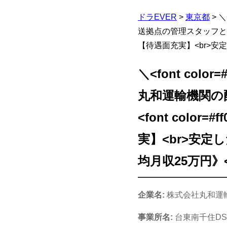
ドラEVER
>
東京都
>
＼
送拠点の管理スタッフとして
【待遇面充実】<br>安
＼<font col
丸和運輸機関の
<font col
実】<br>安
均月収25万円》</
企業名:
株式会社丸和運
事業所名:
台東南千住DS