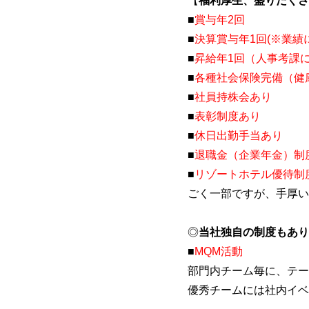
【
福利厚生、盛りだくさ
■
賞与年2回
■
決算賞与年1回(※業績
■
昇給年1回（人事考課
■
各種社会保険完備（健
■
社員持株会あり
■
表彰制度あり
■
休日出勤手当あり
■
退職金（企業年金）制
■
リゾートホテル優待制
ごく一部ですが、手厚い
◎
当社独自の制度もあり
■
MQM活動
部門内チーム毎に、テー
優秀チームには社内イベ