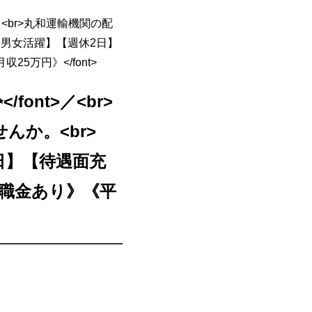
t>／<br>丸和運輸機関の配
業】【男女活躍】【週休2日】
5万円》</font>
/font>／<br>
か。<br>
休2日】【待遇面充
退職金あり》《平