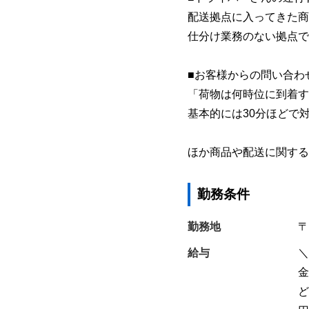
配送拠点に入ってきた商
仕分け業務のない拠点で
■お客様からの問い合わ
「荷物は何時位に到着す
基本的には30分ほどで
ほか商品や配送に関する
勤務条件
勤務地
〒
給与
＼
金
ど