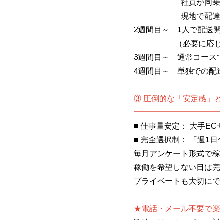
社員が同乗し、荷
現地で配達方法（
2週間目～ 1人で配送
（必要に応じて追
3週間目～ 通常コース
4週間目～ 単独での配
③ 圧倒的な「安定感」
━━━━━━━━━━━
■ 仕事量安定： 大手E
■ 完全選択制： 「週1
毎月アンケート形式で稼
稼働を希望しない日は完
プライベートも大切にで
★電話・メール不要で楽