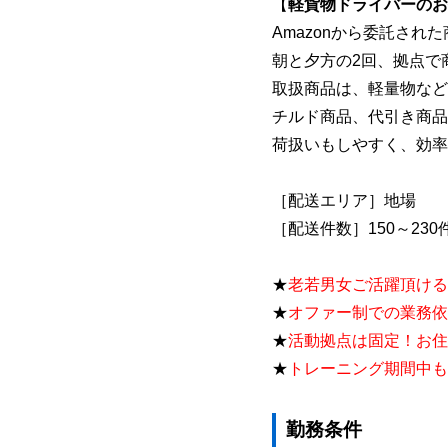
【
軽貨物ドライバーのお
Amazonから委託され
朝と夕方の2回、拠点で
取扱商品は、軽量物など
チルド商品、代引き商品
荷扱いもしやすく、効率
［配送エリア］地場
［配送件数］150～230
★
老若男女ご活躍頂ける
★
オファー制での業務依
★
活動拠点は固定！お住
★
トレーニング
期間中も
勤務条件