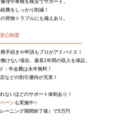
： 修理や車検を格安でサポート。
日の経費をしっかり削減！
が一の荷物トラブルにも備えあり。
安心制度
━━━━━━━━━━━━━━━━━
 事務手続きや申請もプロがアドバイス！
ガで働けない場合、最長1年間の収入を保証。
カード：年会費は永年無料！
店などの割引優待が充実！
れないほどのサポート体制あり！
ペーン
も実施中✨
レーニング期間終了後）で
5万円
+5万円
万円