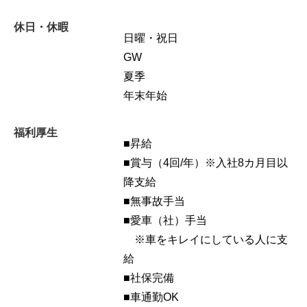
休日・休暇
日曜・祝日
GW
夏季
年末年始
福利厚生
■昇給
■賞与（4回/年）※入社8カ月目以
降支給
■無事故手当
■愛車（社）手当
※車をキレイにしている人に支
給
■社保完備
■車通勤OK