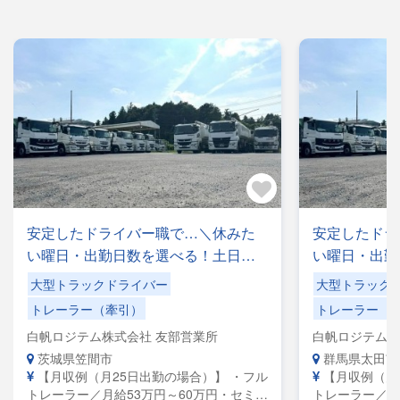
安定したドライバー職で…＼休みた
安定したドラ
い曜日・出勤日数を選べる！土日休
い曜日・出勤
みもOK／手積みした手降ろしの力仕
みもOK／手
大型トラックドライバー
大型トラック
事なし！
事なし！
トレーラー（牽引）
トレーラー（
白帆ロジテム株式会社 友部営業所
白帆ロジテム株
茨城県笠間市
群馬県太田市
【月収例（月25日出勤の場合）】 ・フル
【月収例（月
トレーラー／月給53万円～60万円・セミト
トレーラー／月