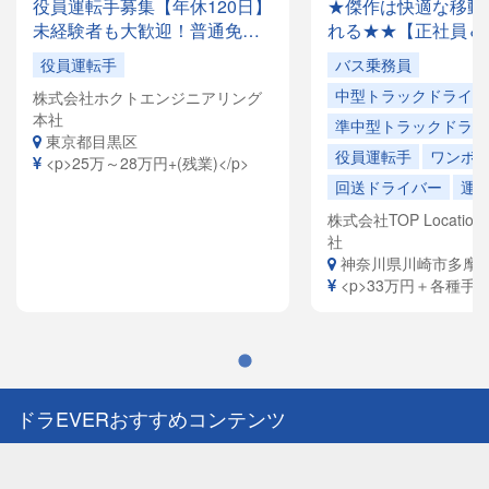
役員運転手募集【年休120日】
★傑作は快適な移動
未経験者も大歓迎！普通免許
れる★★【正社員＆
があれば応募OK✨月収28万円
でドライバー大量募
役員運転手
バス乗務員
以上も可能！創業35年の安定
容は全国各地を回る
中型トラックドライバ
株式会社ホクトエンジニアリング
企業で、「快適な空間」を提
ドライバーや、VIP
本社
供するお仕事です。
ヤードライバーなど
準中型トラックドライ
東京都目黒区
員寮完備！引越祝金
役員運転手
ワンボ
<p>25万～28万円+(残業)</p>
給（規定有）ありま
回送ドライバー
運
株式会社TOP Location S
社
神奈川県川崎市多摩
<p>33万円＋各種手当<
ドラEVERおすすめコンテンツ