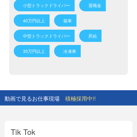
)
小型トラックドライバー
退職金
)
)
40万円以上
箱車
)
中型トラックドライバー
昇給
)
35万円以上
冷凍車
動画で見るお仕事現場
積極採用中!!
Tik Tok