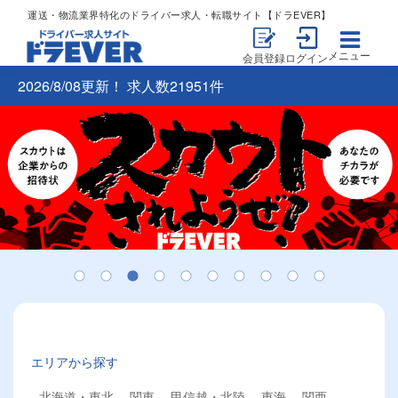
運送・物流業界特化のドライバー求人・転職サイト【ドラEVER】
メニュー
会員登録
ログイン
2026/8/08更新！ 求人数21951件
エリアから探す
北海道・東北
関東
甲信越・北陸
東海
関西