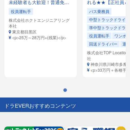
未経験者も大歓迎！普通免許
れる★★【正社員＆
があれば応募OK✨月収28万円
でドライバー大量募
役員運転手
バス乗務員
以上も可能！創業35年の安定
容は全国各地を回る
中型トラックドライバ
株式会社ホクトエンジニアリング
企業で、「快適な空間」を提
ドライバーや、VIP
本社
供するお仕事です。
ヤードライバーなど
準中型トラックドライ
東京都目黒区
員寮完備！引越祝金
役員運転手
ワンボ
<p>25万～28万円+(残業)</p>
給（規定有）ありま
回送ドライバー
運
株式会社TOP Location S
社
神奈川県川崎市多摩
<p>33万円＋各種手当<
ドラEVERおすすめコンテンツ