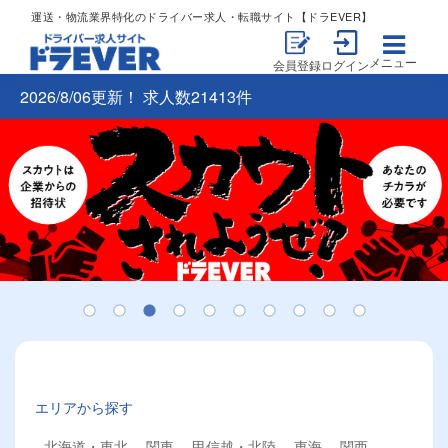
運送・物流業界特化のドライバー求人・転職サイト【ドラEVER】
メニュー
会員登録
ログイン
2026/8/06更新！ 求人数21413件
エリアから探す
北海道・東北
関東
甲信越・北陸
東海
関西