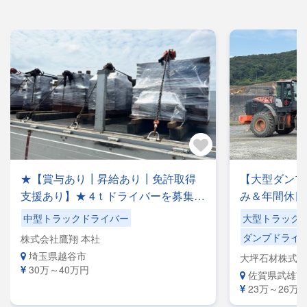
★【賞与あり┃昇給あり┃免許取得
【大型ダンプ
支援あり】★ 4ｔドライバーを募集中
み＆年間休日
♪鋼材運搬等のフリー便のお仕事で
充実！【手作
中型トラックドライバー
大型トラック
す！◎夜勤ナシ◎稼げる・プライベ
シ】ショベル
ダンプドライ
株式会社鷹翔 本社
ートも充実可◎手積み手降ろしナシ
【自社専属便
埼玉県越谷市
大坪石材株式会
◎福利厚生が充実◎未経験者歓迎◎
きる環境です
30万～40万円
佐賀県武雄市
経験者優遇
23万～26万