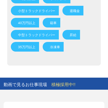
)
小型トラックドライバー
退職金
)
)
40万円以上
箱車
)
中型トラックドライバー
昇給
)
35万円以上
冷凍車
動画で見るお仕事現場
積極採用中!!