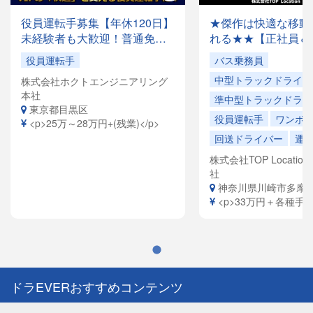
役員運転手募集【年休120日】
★傑作は快適な移動
未経験者も大歓迎！普通免許
れる★★【正社員＆
があれば応募OK✨月収28万円
でドライバー大量募
役員運転手
バス乗務員
以上も可能！創業35年の安定
容は全国各地を回る
中型トラックドライバ
株式会社ホクトエンジニアリング
企業で、「快適な空間」を提
ドライバーや、VIP
本社
供するお仕事です。
ヤードライバーなど
準中型トラックドライ
東京都目黒区
員寮完備！引越祝金
役員運転手
ワンボ
<p>25万～28万円+(残業)</p>
給（規定有）ありま
回送ドライバー
運
株式会社TOP Location S
社
神奈川県川崎市多摩
<p>33万円＋各種手当<
ドラEVERおすすめコンテンツ