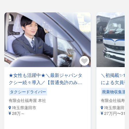
★女性も活躍中★＼最新ジャパンタ
＼初掲載✨1
クシー続々導入／【普通免許のみで
による欠員補
即デビュー◎】二種取得は全額会社
地元密着！！
タクシードライバー
廃棄物収集運
負担！｜自動配車で安定収入×地域密
AT車を運転
有限会社福寿屋 本社
有限会社福寿屋
着の安心感！自社整備工場＆最新洗
工場完備で車
埼玉県蓮田市
埼玉県蓮田市
車機完備でストレスなく働ける
順守のクリー
28万～
27万円〜31万円
て働ける「最
い好待遇をご