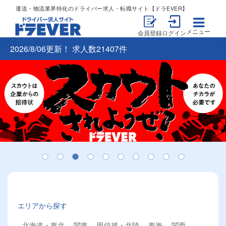
運送・物流業界特化のドライバー求人・転職サイト【ドラEVER】
メニュー
会員登録
ログイン
2026/8/06更新！ 求人数21407件
エリアから探す
北海道・東北
関東
甲信越・北陸
東海
関西