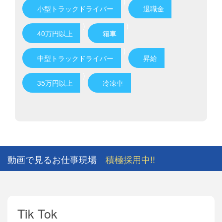
)
小型トラックドライバー
退職金
)
)
40万円以上
箱車
)
中型トラックドライバー
昇給
)
35万円以上
冷凍車
動画で見るお仕事現場
積極採用中!!
Tik Tok