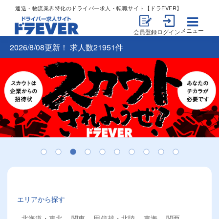
運送・物流業界特化のドライバー求人・転職サイト【ドラEVER】
メニュー
会員登録
ログイン
2026/8/08更新！ 求人数21951件
エリアから探す
北海道・東北
関東
甲信越・北陸
東海
関西