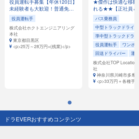
役員運転手募集【年休120日】
★傑作は快適な移動
未経験者も大歓迎！普通免許
れる★★【正社員＆
があれば応募OK✨月収28万円
でドライバー大量募
役員運転手
バス乗務員
以上も可能！創業35年の安定
容は全国各地を回る
中型トラックドライバ
株式会社ホクトエンジニアリング
企業で、「快適な空間」を提
ドライバーや、VIP
本社
供するお仕事です。
ヤードライバーなど
準中型トラックドライ
東京都目黒区
員寮完備！引越祝金
役員運転手
ワンボ
<p>25万～28万円+(残業)</p>
給（規定有）ありま
回送ドライバー
運
株式会社TOP Location S
社
神奈川県川崎市多摩
<p>33万円＋各種手当<
ドラEVERおすすめコンテンツ