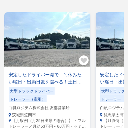
安定したドライバー職で…＼休みた
安定したドラ
い曜日・出勤日数を選べる！土日休
い曜日・出勤
みもOK／手積みした手降ろしの力仕
みもOK／手
大型トラックドライバー
大型トラック
事なし！
事なし！
トレーラー（牽引）
トレーラー（
白帆ロジテム株式会社 友部営業所
白帆ロジテム株
茨城県笠間市
群馬県太田市
【月収例（月25日出勤の場合）】 ・フル
【月収例（月
トレーラー／月給53万円～60万円・セミト
トレーラー／月