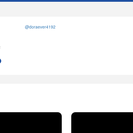
@doraever4192
作