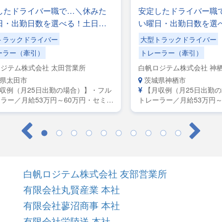
したドライバー職で…＼休みた
安定したドライバー職
日・出勤日数を選べる！土日休
い曜日・出勤日数を選
OK／手積みした手降ろしの力仕
みもOK／手積みした
トラックドライバー
大型トラックドライバー
し！
事なし！
ーラー（牽引）
トレーラー（牽引）
ジテム株式会社 太田営業所
白帆ロジテム株式会社 神
県太田市
茨城県神栖市
収例（月25日出勤の場合）】・フル
【月収例（月25日出勤
ラー／月給53万円～60万円・セミト
トレーラー／月給53万円～
ー／月給45万円～50万円・大型／月
レーラー／月給45万円～5
万円～42万円
給38万円～32万円
白帆ロジテム株式会社 友部営業所
有限会社丸賢産業 本社
有限会社蓼沼商事 本社
有限会社栄陸送 本社