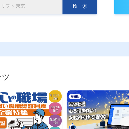
検 索
ンツ