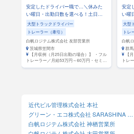
家庭
安定したドライバー職で…＼休みた
安定
通免
い曜日・出勤日数を選べる！土日休
い曜
みもOK／手積みした手降ろしの力仕
みも
大型トラックドライバー
大型
度あ
事なし！
事な
トレーラー（牽引）
トレ
白帆ロジテム株式会社 友部営業所
白帆ロ
茨城県笠間市
群馬
【月収例（月25日出勤の場合）】 ・フル
【月
トレーラー／月給53万円～60万円・セミト
トレー
レーラー／月給45万円～50万円・大型／月
レーラ
給38万円～42万円
給38
近代ビル管理株式会社 本社
グリーン・エコ株式会社 SARASHINA ECO BASE
白帆ロジテム株式会社 神栖営業所
白帆ロジテム株式会社 太田営業所