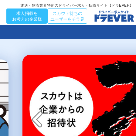
運送・物流業界特化のドライバー求人・転職サイト【ドラEVER】
求人掲載を
スカウト待ちの
お考えの企業様
ユーザーをチラ見