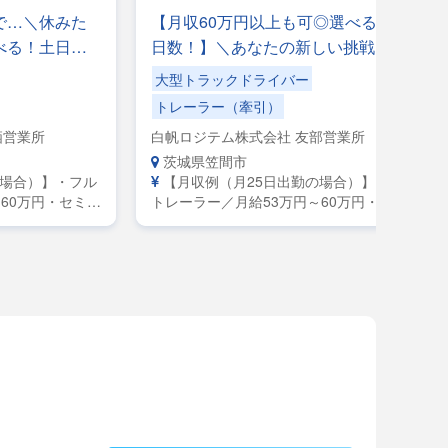
で…＼休みた
【月収60万円以上も可◎選べる出勤
べる！土日休
日数！】＼あなたの新しい挑戦をし
手降ろしの力仕
っかりサポート！／収入もキャリア
大型トラックドライバー
も更に上を目指したい方大歓迎！
トレーラー（牽引）
栖営業所
白帆ロジテム株式会社 友部営業所
茨城県笠間市
の場合）】・フル
【月収例（月25日出勤の場合）】・フル
60万円・セミト
トレーラー／月給53万円～60万円・セミト
0万円・大型／月
レーラー／月給45万円～50万円・大型／月
給38万円～42万円