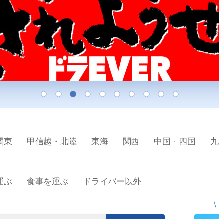
関東
甲信越・北陸
東海
関西
中国・四国
九
運ぶ
食事を運ぶ
ドライバー以外