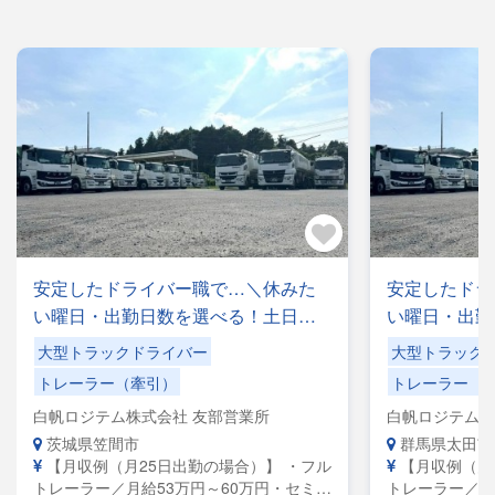
安定したドライバー職で…＼休みた
安定したドラ
い曜日・出勤日数を選べる！土日休
い曜日・出勤
みもOK／手積みした手降ろしの力仕
みもOK／手
大型トラックドライバー
大型トラック
事なし！
事なし！
トレーラー（牽引）
トレーラー（
白帆ロジテム株式会社 友部営業所
白帆ロジテム株
茨城県笠間市
群馬県太田市
【月収例（月25日出勤の場合）】 ・フル
【月収例（月
トレーラー／月給53万円～60万円・セミト
トレーラー／月