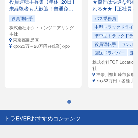
役員運転手募集【年休120日】
★傑作は快適な移動
未経験者も大歓迎！普通免許
れる★★【正社員＆
があれば応募OK✨月収28万円
でドライバー大量募
役員運転手
バス乗務員
以上も可能！創業35年の安定
容は全国各地を回る
中型トラックドライバ
株式会社ホクトエンジニアリング
企業で、「快適な空間」を提
ドライバーや、VIP
本社
供するお仕事です。
ヤードライバーなど
準中型トラックドライ
東京都目黒区
員寮完備！引越祝金
役員運転手
ワンボ
<p>25万～28万円+(残業)</p>
給（規定有）ありま
回送ドライバー
運
株式会社TOP Location S
社
神奈川県川崎市多摩
<p>33万円＋各種手当<
ドラEVERおすすめコンテンツ