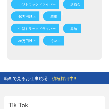
)
小型トラックドライバー
退職金
)
)
40万円以上
箱車
)
中型トラックドライバー
昇給
)
35万円以上
冷凍車
動画で見るお仕事現場
積極採用中!!
Tik Tok