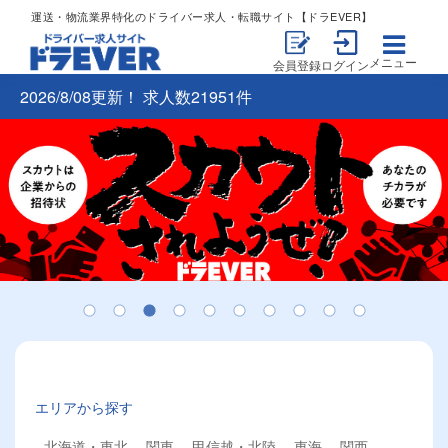
運送・物流業界特化のドライバー求人・転職サイト【ドラEVER】
メニュー
会員登録
ログイン
2026/8/08更新！ 求人数21951件
エリアから探す
北海道・東北
関東
甲信越・北陸
東海
関西