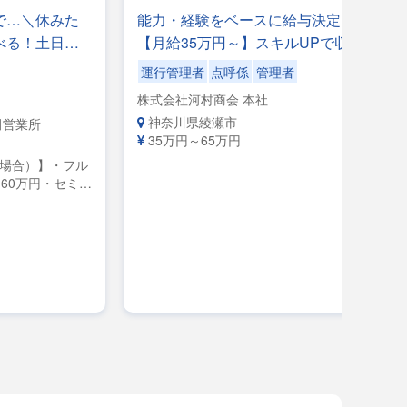
で…＼休みた
能力・経験をベースに給与決定！
べる！土日休
【月給35万円～】スキルUPで収入
手降ろしの力仕
増！頑張りが直接反映される職場
運行管理者
点呼係
管理者
◎✨✨労務安全管理者募集✨✨やる気
株式会社河村商会 本社
と頑張りで上り詰める！昇給・キャ
神奈川県綾瀬市
田営業所
リアアップも全ては拳の中に＿＿
35万円～65万円
＿！！！
の場合）】・フル
60万円・セミト
0万円・大型／月