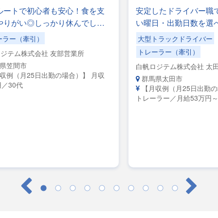
ルートで初心者も安心！食を支
安定したドライバー職
やりがい◎しっかり休んでしっ
い曜日・出勤日数を選
稼げる職場！午前10時出社＆20
みもOK／手積みした
ーラー（牽引）
大型トラックドライバー
社！
事なし！
トレーラー（牽引）
ジテム株式会社 友部営業所
県笠間市
白帆ロジテム株式会社 太
収例（月25日出勤の場合）】 月収
群馬県太田市
円／30代
【月収例（月25日出勤
トレーラー／月給53万円～
レーラー／月給45万円～5
給38万円～42万円