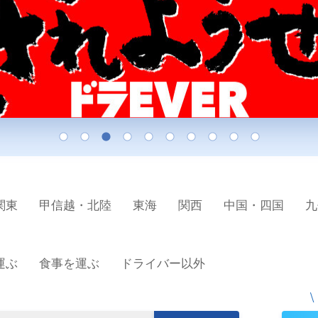
関東
甲信越・北陸
東海
関西
中国・四国
九
運ぶ
食事を運ぶ
ドライバー以外