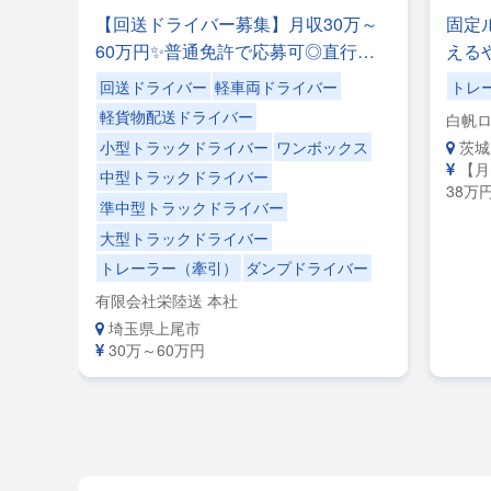
ーさ
【回送ドライバー募集】月収30万～
固定
なめ
60万円✨普通免許で応募可◎直行直
える
長距
帰OK！｜荷物の積み下ろしナシ！女
かり
回送ドライバー
軽車両ドライバー
トレ
ー】
性ドライバーも活躍中＼レアな車両
時退
軽貨物配送ドライバー
白帆ロ
＼入
に乗れるチャンスも☆彡／
茨城
小型トラックドライバー
ワンボックス
イバ
【月
中型トラックドライバー
38万
準中型トラックドライバー
大型トラックドライバー
トレーラー（牽引）
ダンプドライバー
有限会社栄陸送 本社
埼玉県上尾市
30万～60万円