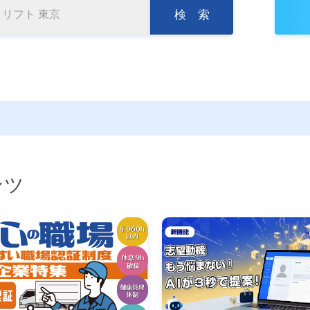
検 索
ンツ