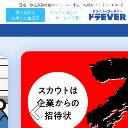
運送・物流業界特化のドライバー求人・転職サイト【ドラEVER】
求人掲載を
スカウト待ちの
お考えの企業様
ユーザーをチラ見