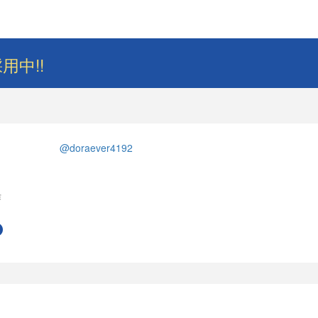
用中!!
@doraever4192
作