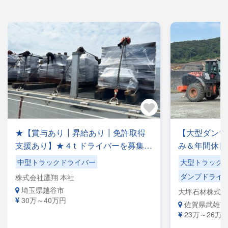
★【賞与あり┃昇給あり┃免許取得
【大型ダンプ
支援あり】★ 4ｔドライバーを募集中
み＆年間休日
♪鋼材運搬等のフリー便のお仕事で
充実！【手作
中型トラックドライバー
大型トラック
す！◎夜勤ナシ◎稼げる・プライベ
シ】ショベル
ダンプドライ
株式会社鷹翔 本社
ートも充実可◎手積み手降ろしナシ
【自社専属便
埼玉県越谷市
大坪石材株式会
◎福利厚生が充実◎未経験者歓迎◎
きる環境です
30万～40万円
佐賀県武雄市
経験者優遇
23万～26万