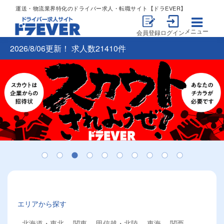
運送・物流業界特化のドライバー求人・転職サイト【ドラEVER】
メニュー
会員登録
ログイン
2026/8/06更新！ 求人数21410件
エリアから探す
北海道・東北
関東
甲信越・北陸
東海
関西