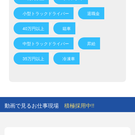
)
小型トラックドライバー
退職金
)
)
40万円以上
箱車
)
中型トラックドライバー
昇給
)
35万円以上
冷凍車
動画で見るお仕事現場
積極採用中!!