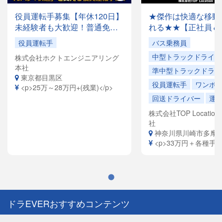
役員運転手募集【年休120日】
★傑作は快適な移動
未経験者も大歓迎！普通免許
れる★★【正社員＆
があれば応募OK✨月収28万円
でドライバー大量募
役員運転手
バス乗務員
以上も可能！創業35年の安定
容は全国各地を回る
中型トラックドライバ
株式会社ホクトエンジニアリング
企業で、「快適な空間」を提
ドライバーや、VIP
本社
供するお仕事です。
ヤードライバーなど
準中型トラックドライ
東京都目黒区
員寮完備！引越祝金
役員運転手
ワンボ
<p>25万～28万円+(残業)</p>
給（規定有）ありま
回送ドライバー
運
株式会社TOP Location S
社
神奈川県川崎市多摩
<p>33万円＋各種手当<
ドラEVERおすすめコンテンツ