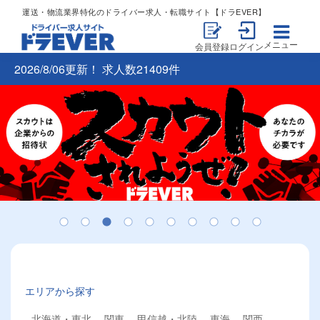
運送・物流業界特化のドライバー求人・転職サイト【ドラEVER】
メニュー
会員登録
ログイン
2026/8/06更新！ 求人数21409件
エリアから探す
北海道・東北
関東
甲信越・北陸
東海
関西