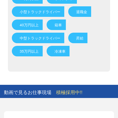
)
小型トラックドライバー
退職金
)
)
40万円以上
箱車
)
中型トラックドライバー
昇給
)
35万円以上
冷凍車
動画で見るお仕事現場
積極採用中!!