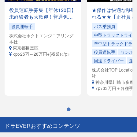
役員運転手募集【年休120日】
★傑作は快適な移動
未経験者も大歓迎！普通免許
れる★★【正社員＆
があれば応募OK✨月収28万円
でドライバー大量募
役員運転手
バス乗務員
以上も可能！創業35年の安定
容は全国各地を回る
中型トラックドライバ
株式会社ホクトエンジニアリング
企業で、「快適な空間」を提
ドライバーや、VIP
本社
供するお仕事です。
ヤードライバーなど
準中型トラックドライ
東京都目黒区
員寮完備！引越祝金
役員運転手
ワンボ
<p>25万～28万円+(残業)</p>
給（規定有）ありま
回送ドライバー
運
株式会社TOP Location S
社
神奈川県川崎市多摩
<p>33万円＋各種手当<
ドラEVERおすすめコンテンツ