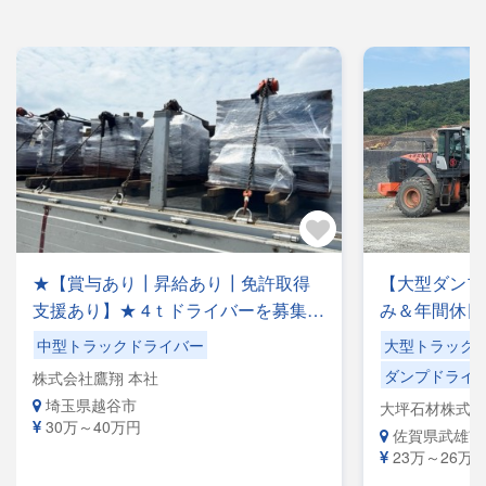
★【賞与あり┃昇給あり┃免許取得
【大型ダンプ
支援あり】★ 4ｔドライバーを募集中
み＆年間休日
♪鋼材運搬等のフリー便のお仕事で
充実！【手作
中型トラックドライバー
大型トラック
す！◎夜勤ナシ◎稼げる・プライベ
シ】ショベル
ダンプドライ
株式会社鷹翔 本社
ートも充実可◎手積み手降ろしナシ
【自社専属便
埼玉県越谷市
大坪石材株式会
◎福利厚生が充実◎未経験者歓迎◎
きる環境です
30万～40万円
佐賀県武雄市
経験者優遇
23万～26万