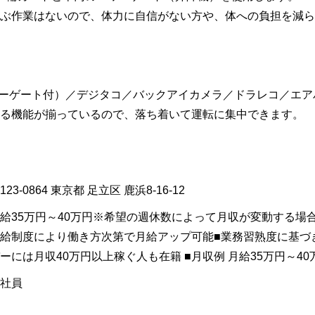
ぶ作業はないので、体力に自信がない方や、体への負担を減ら
ワーゲート付）／デジタコ／バックアイカメラ／ドラレコ／エア
る機能が揃っているので、落ち着いて運転に集中できます。
123-0864
東京都
足立区
鹿浜8-16-12
給35万円～40万円※希望の週休数によって月収が変動する場
給制度により働き方次第で月給アップ可能■業務習熟度に基づ
ーには月収40万円以上稼ぐ人も在籍 ■月収例 月給35万円～40
社員