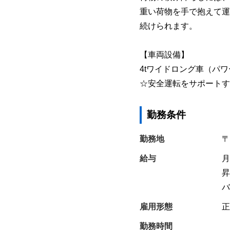
重い荷物を手で抱えて運
続けられます。
【車両設備】
4tワイドロング車（パ
☆安全運転をサポートす
勤務条件
勤務地
〒
給与
月
昇
バ
雇用形態
正
勤務時間