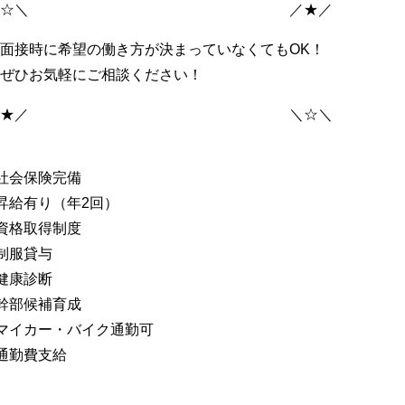
＼☆＼ ／★／
面接時に希望の働き方が決まっていなくてもOK！
ぜひお気軽にご相談ください！
／★／ ＼☆＼
社会保険完備
昇給有り（年2回）
資格取得制度
制服貸与
健康診断
幹部候補育成
マイカー・バイク通勤可
通勤費支給