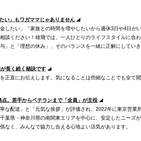
たい」もワガママじゃありません
◢
金したい」「家族との時間を増やしたいから週休3日や4日が
相談ください！雄飛では、一人ひとりのライフスタイルに合わ
与」と「理想の休み」、そのバランスを一緒に正解にしていき
話が長く続く秘訣です
◢
を正直にお伝えします。気になることは些細なことでも全て聞
な拠点。若手からベテランまで「全員」が主役
◢
寧な配送」と「元気な挨拶」が評価され、2022年に東京営業
千葉県・神奈川県の南関東エリアを中心に、安定したニーズが
係なく、みんなで協力し合える心地よい活気があります。