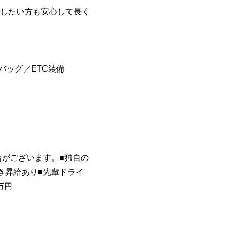
したい方も安心して長く
バッグ／ETC装備
合がございます。■独自の
き昇給あり■先輩ドライ
万円