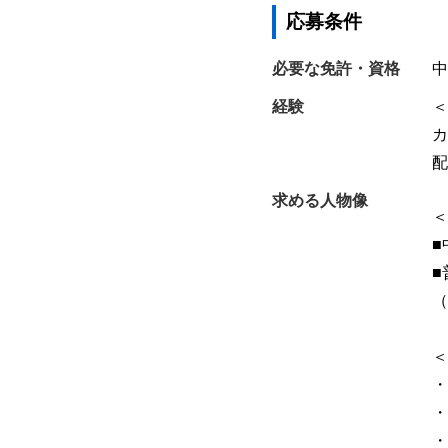
応募条件
必要な免許・資格
中
経験
＜
カ
配
求める人物像
＜
■
■
（
＜
・
・
・