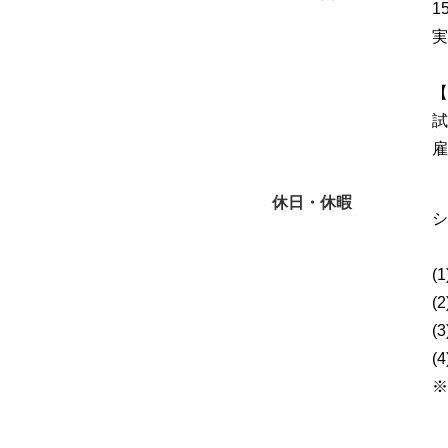
1
実
【
試
雇
休日・休暇
シ
(
(
(
(
※