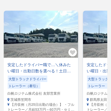
安定したドライバー職で…＼休みた
安定したドラ
い曜日・出勤日数を選べる！土日休
い曜日・出勤
みもOK／手積みした手降ろしの力仕
みもOK／手
大型トラックドライバー
大型トラック
事なし！
事なし！
トレーラー（牽引）
トレーラー（
白帆ロジテム株式会社 友部営業所
白帆ロジテム株
茨城県笠間市
群馬県太田市
【月収例（月25日出勤の場合）】 ・フル
【月収例（月
トレーラー／月給53万円～60万円・セミト
トレーラー／月