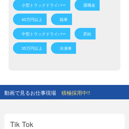
)
小型トラックドライバー
退職金
)
)
40万円以上
箱車
)
中型トラックドライバー
昇給
)
35万円以上
冷凍車
動画で見るお仕事現場
積極採用中!!
Tik Tok