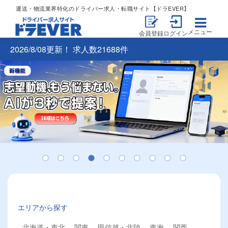
運送・物流業界特化のドライバー求人・転職サイト【ドラEVER】
メニュー
会員登録
ログイン
2026/8/08更新！ 求人数21688件
エリアから探す
北海道・東北
関東
甲信越・北陸
東海
関西