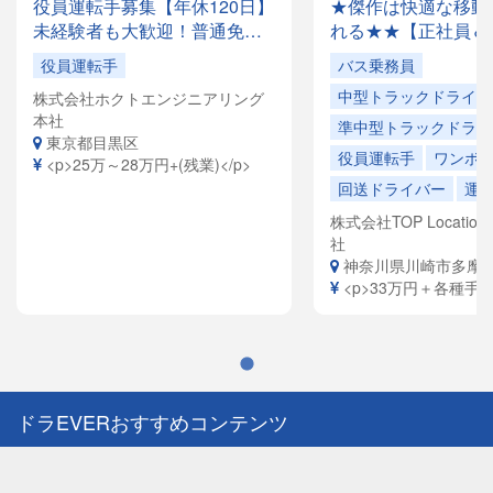
役員運転手募集【年休120日】
★傑作は快適な移動
未経験者も大歓迎！普通免許
れる★★【正社員＆
があれば応募OK✨月収28万円
でドライバー大量募
役員運転手
バス乗務員
以上も可能！創業35年の安定
容は全国各地を回る
中型トラックドライバ
株式会社ホクトエンジニアリング
企業で、「快適な空間」を提
ドライバーや、VIP
本社
供するお仕事です。
ヤードライバーなど
準中型トラックドライ
東京都目黒区
員寮完備！引越祝金
役員運転手
ワンボ
<p>25万～28万円+(残業)</p>
給（規定有）ありま
回送ドライバー
運
株式会社TOP Location S
社
神奈川県川崎市多摩
<p>33万円＋各種手当<
ドラEVERおすすめコンテンツ