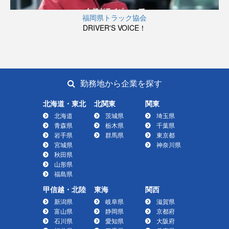
福岡県トラック協会
DRIVER'S VOICE！
勤務地から企業を探す
北海道・東北
北関東
関東
北海道
茨城県
埼玉県
青森県
栃木県
千葉県
岩手県
群馬県
東京都
宮城県
神奈川県
秋田県
山形県
福島県
甲信越・北陸
東海
関西
新潟県
岐阜県
滋賀県
富山県
静岡県
京都府
石川県
愛知県
大阪府