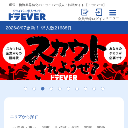
運送・物流業界特化のドライバー求人・転職サイト【ドラEVER】
メニュー
会員登録
ログイン
2026/8/07更新！ 求人数21688件
エリアから探す
北海道・東北
関東
甲信越・北陸
東海
関西