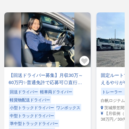
【回送ドライバー募集】月収30万～
固定ルートで
60万円✨普通免許で応募可◎直行直
えるやりがい
帰OK！｜荷物の積み下ろしナシ！女
かり稼げる職
回送ドライバー
軽車両ドライバー
トレーラー（
性ドライバーも活躍中＼レアな車両
時退社！
軽貨物配送ドライバー
白帆ロジテム株
に乗れるチャンスも☆彡／
茨城県笠間市
小型トラックドライバー
ワンボックス
【月収例（月
中型トラックドライバー
38万円／30代
準中型トラックドライバー