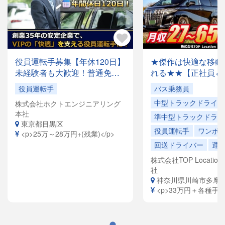
役員運転手募集【年休120日】
★傑作は快適な移動
未経験者も大歓迎！普通免許
れる★★【正社員＆
があれば応募OK✨月収28万円
でドライバー大量募
役員運転手
バス乗務員
以上も可能！創業35年の安定
容は全国各地を回る
中型トラックドライバ
株式会社ホクトエンジニアリング
企業で、「快適な空間」を提
ドライバーや、VIP
本社
供するお仕事です。
ヤードライバーなど
準中型トラックドライ
東京都目黒区
員寮完備！引越祝金
役員運転手
ワンボ
<p>25万～28万円+(残業)</p>
給（規定有）ありま
回送ドライバー
運
株式会社TOP Location S
社
神奈川県川崎市多摩
<p>33万円＋各種手当<