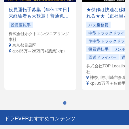
役員運転手募集【年休120日】
★傑作は快適な移動
未経験者も大歓迎！普通免許
れる★★【正社員＆
があれば応募OK✨月収28万円
でドライバー大量募
役員運転手
バス乗務員
以上も可能！創業35年の安定
容は全国各地を回る
中型トラックドライバ
株式会社ホクトエンジニアリング
企業で、「快適な空間」を提
ドライバーや、VIP
本社
供するお仕事です。
ヤードライバーなど
準中型トラックドライ
東京都目黒区
員寮完備！引越祝金
役員運転手
ワンボ
<p>25万～28万円+(残業)</p>
給（規定有）ありま
回送ドライバー
運
株式会社TOP Location S
社
神奈川県川崎市多摩
<p>33万円＋各種手当<
ドラEVERおすすめコンテンツ