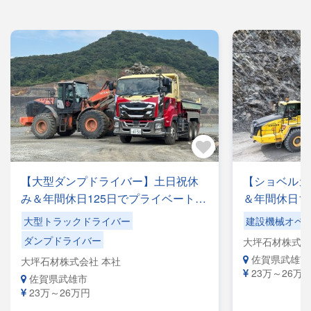
【大型ダンプドライバー】土日祝休
【ショベルカ
み＆年間休日125日でプライベートも
＆年間休日1
充実！【手作業での積み降ろしナ
実！社内敷地
大型トラックドライバー
建設機械オペ
シ】ショベル使用◎地場配送です。
道の運転や移
ダンプドライバー
大坪石材株式会
【自社専属便】安心して長く活躍で
【自社専属便
佐賀県武雄市
大坪石材株式会社 本社
きる環境です
きる環境です
23万～26万
佐賀県武雄市
23万～26万円