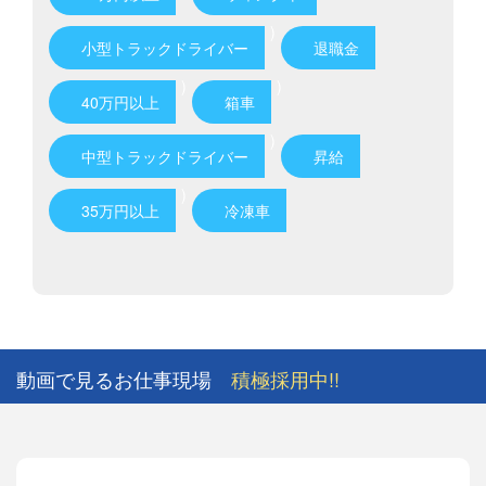
)
小型トラックドライバー
退職金
)
)
40万円以上
箱車
)
中型トラックドライバー
昇給
)
35万円以上
冷凍車
動画で見るお仕事現場
積極採用中!!