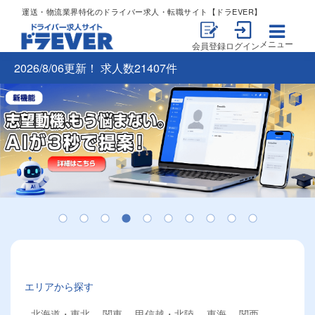
運送・物流業界特化のドライバー求人・転職サイト【ドラEVER】
メニュー
会員登録
ログイン
2026/8/06更新！ 求人数21407件
エリアから探す
北海道・東北
関東
甲信越・北陸
東海
関西