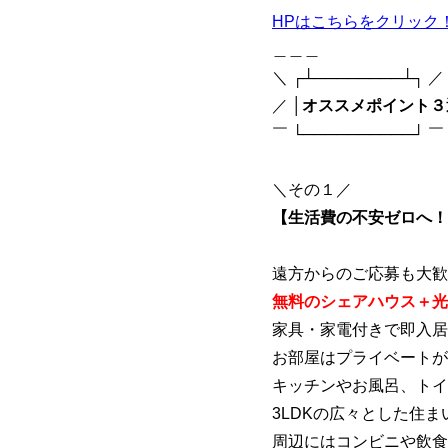
HPはこちらをクリック
＿＿＿ ＿
＼ ┌┴────────┴┐ ／
／ │
オススメポイント３
￣ └──────────┘ ￣
＼その１／
【生活費の不安ゼロへ！
遠方からのご応募も大歓
無料のシェアハウス＋光
家具・家電付きで即入居
お部屋はプライベートが
キッチンやお風呂、トイ
3LDKの広々とした住
周辺にはコンビニや飲食