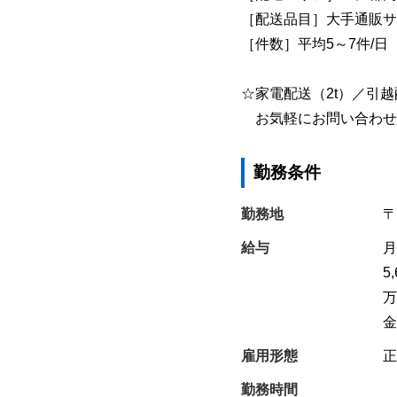
［配送品目］大手通販サ
［件数］平均5～7件/日
☆家電配送（2t）／引
お気軽にお問い合わせ
勤務条件
勤務地
〒
給与
月
5
万
金
雇用形態
正
勤務時間