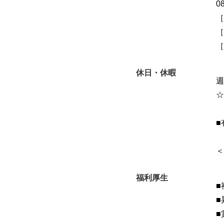
0
［
［
［
休日・休暇
週
☆
■
＜
福利厚生
■
■
■