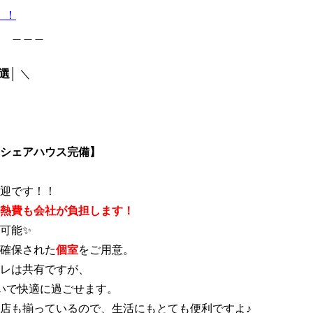
！！
＿＿
選
│ ＼
シェアハウス完備】
迎です！！
熱費も会社が負担します！
可能✨
確保された
個室
をご用意。
レは共有ですが、
まいで快適に過ごせます。
店も揃っているので、生活にもとても便利ですよ♪