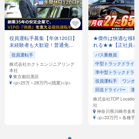
役員運転手募集【年休120日】
★傑作は快適な移動
未経験者も大歓迎！普通免許
れる★★【正社員＆
があれば応募OK✨月収28万円
でドライバー大量募
役員運転手
バス乗務員
以上も可能！創業35年の安定
容は全国各地を回る
中型トラックドライバ
株式会社ホクトエンジニアリング
企業で、「快適な空間」を提
ドライバーや、VIP
本社
供するお仕事です。
ヤードライバーなど
準中型トラックドライ
東京都目黒区
員寮完備！引越祝金
役員運転手
ワンボ
<p>25万～28万円+(残業)</p>
給（規定有）ありま
回送ドライバー
運
株式会社TOP Location S
社
神奈川県川崎市多摩
<p>33万円＋各種手当<