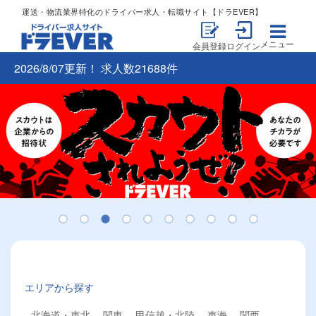
運送・物流業界特化のドライバー求人・転職サイト【ドラEVER】
メニュー
会員登録
ログイン
2026/8/07更新！ 求人数21688件
エリアから探す
北海道・東北
関東
甲信越・北陸
東海
関西