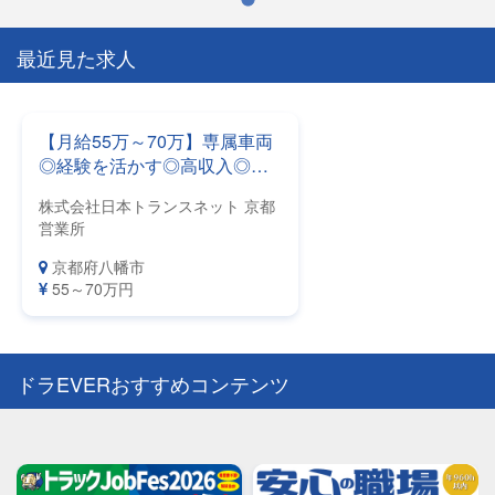
最近見た求人
【月給55万～70万】専属車両
◎経験を活かす◎高収入◎全
国に拠点を持つ日本トランス
株式会社日本トランスネット 京都
ネットで輸送のプロ集団に仲
営業所
間入り！今までよりちょっと
リッチな生活を手に入れませ
京都府八幡市
んか？
55～70万円
ドラEVERおすすめコンテンツ