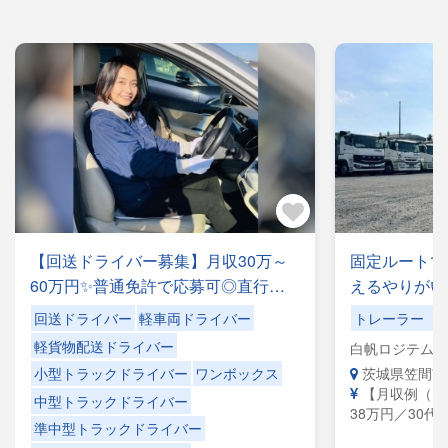
【回送ドライバー募集】月収30万～
固定ルートで
60万円✨普通免許で応募可◎直行直
えるやりがい
帰OK！｜荷物の積み下ろしナシ！女
かり稼げる職
回送ドライバー
軽車両ドライバー
トレーラー（
性ドライバーも活躍中＼レアな車両
時退社！
軽貨物配送ドライバー
白帆ロジテム株
に乗れるチャンスも☆彡／
茨城県笠間市
小型トラックドライバー
ワンボックス
【月収例（月
中型トラックドライバー
38万円／30代
準中型トラックドライバー