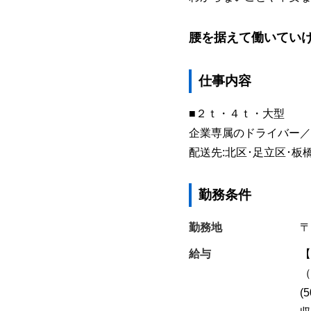
腰を据えて働いてい
仕事内容
■２ｔ・４ｔ・大型
企業専属のドライバー／
配送先:北区･足立区･板
勤務条件
勤務地
〒
給与
【
（
(