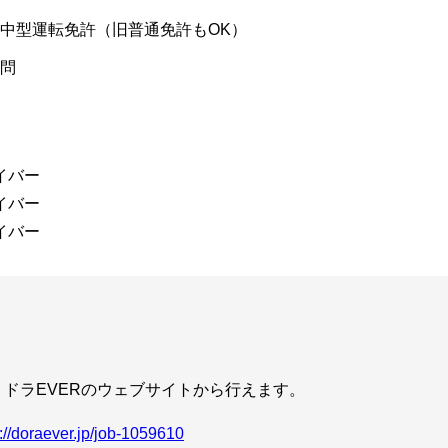
中型運転免許（旧普通免許もOK）
問
イバー
イバー
イバー
ドラEVERのウェブサイトから行えます。
s://doraever.jp/job-1059610