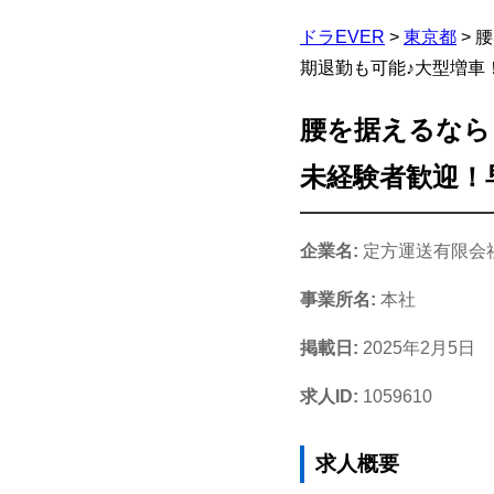
ドラEVER
>
東京都
>
腰
期退勤も可能♪大型増車
腰を据えるなら
未経験者歓迎！
企業名:
定方運送有限会
事業所名:
本社
掲載日:
2025年2月5日
求人ID:
1059610
求人概要