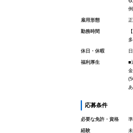
収
例
雇用形態
正
勤務時間
【
多
休日・休暇
日
福利厚生
■
金
(
あ
応募条件
必要な免許・資格
準
経験
未