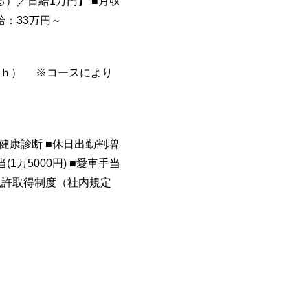
る）／日給1万円】 ■月収
給：33万円～
休憩1ｈ） ※コースにより
■健康診断 ■休日出勤割増
1万5000円) ■愛車手当
 ■免許取得制度（社内規定