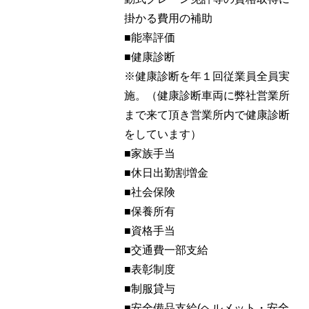
掛かる費用の補助
■能率評価
■健康診断
※健康診断を年１回従業員全員実
施。（健康診断車両に弊社営業所
まで来て頂き営業所内で健康診断
をしています）
■家族手当
■休日出勤割増金
■社会保険
■保養所有
■資格手当
■交通費一部支給
■表彰制度
■制服貸与
■安全備品支給(ヘルメット・安全