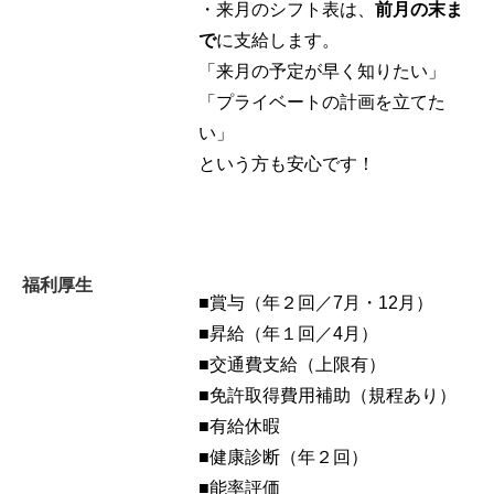
・来月のシフト表は、
前月の末ま
で
に支給します。
「来月の予定が早く知りたい」
「プライベートの計画を立てた
い」
という方も安心です！
福利厚生
■賞与（年２回／7月・12月）
■昇給（年１回／4月）
■交通費支給（上限有）
■免許取得費用補助（規程あり）
■有給休暇
■健康診断（年２回）
■能率評価