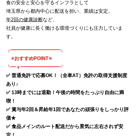
食の安全と安心を守るインフラとして
埼玉県から都内中心に配送を担い、業績は安定。
年2回の健康診断
など、
社員が健康に長く働ける環境づくりにも注力していま
す。
╭━━━━━━━━━━╮
⭐おすすめPOINT⭐
╰━ｖ━━━━━━━━╯
✅ 普通免許で応募OK！（全車AT）免許の取得支援制度
あり♪
✅ 13時までには退勤！午後の時間をたっぷり自由に満
喫！
✅ 賞与年2回＆昇給年1回であなたの頑張りをしっかり評
価★
✅ 食品メインのルート配送だから景気に左右されず安
定！