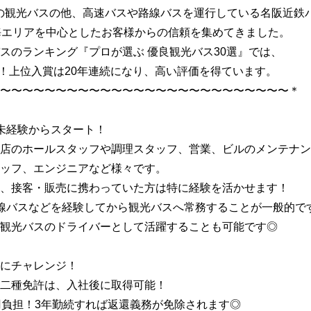
の観光バスの他、高速バスや路線バスを運行している名阪近鉄
海エリアを中心としたお客様からの信頼を集めてきました。
スのランキング『プロが選ぶ 優良観光バス30選』では、
選出！上位入賞は20年連続になり、高い評価を得ています。
〜〜〜〜〜〜〜〜〜〜〜〜〜〜〜〜〜〜〜〜〜〜〜〜〜〜＊
未経験からスタート！
店のホールスタッフや調理スタッフ、営業、ビルのメンテナン
ッフ、エンジニアなど様々です。
、接客・販売に携わっていた方は特に経験を活かせます！
路線バスなどを経験してから観光バスへ常務することが一般的
観光バスのドライバーとして活躍することも可能です◎
にチャレンジ！
二種免許は、入社後に取得可能！
円負担！3年勤続すれば返還義務が免除されます◎