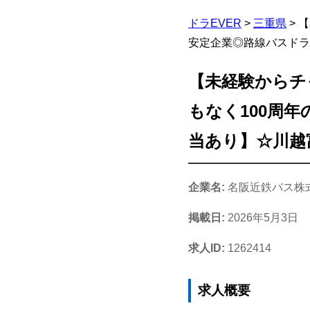
ドラEVER
>
三重県
>
【
安定企業◎路線バスドラ
【未経験からチ
もなく100周
当あり】☆川越
企業名:
名阪近鉄バス株
掲載日:
2026年5月3日
求人ID:
1262414
求人概要