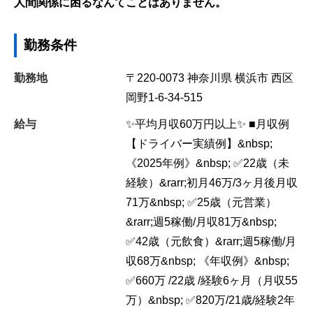
人間関係に困るなんてことはありません。
勤務条件
勤務地
〒220-0073
神奈川県
横浜市
西区
岡野1-6-34-515
給与
✨平均月収60万円以上✨ ■月収例
【ドライバー実績例】&nbsp;
《2025年例》&nbsp; ✅22歳（未
経験）&rarr;初月46万/3ヶ月後月収
71万&nbsp; ✅25歳（元営業）
&rarr;週5稼働/月収81万&nbsp;
✅42歳（元飲食）&rarr;週5稼働/月
収68万&nbsp; 《年収例》&nbsp;
✅660万 /22歳 /経験6ヶ月（月収55
万）&nbsp; ✅820万/21歳/経験2年