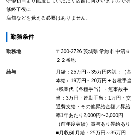
研修初日より配送していただく店舗に向かいますので研
修終了後に
店舗などを覚える必要はありません。
勤務条件
勤務地
〒300-2726
茨城県
常総市
中沼６
２２番地
給与
月給：25万円～35万円内訳：（基
本給）19万円～20万円 + 各種手当
+残業代【各種手当】・無事故手
当：3万円・皆勤手当：1万円・交
通費支給・その他昇給金額／昇給
率1年あたり2,000円〜3,000円
（前年度実績）賞与あり昇給あり
■月収例 月給：25万円～35万円