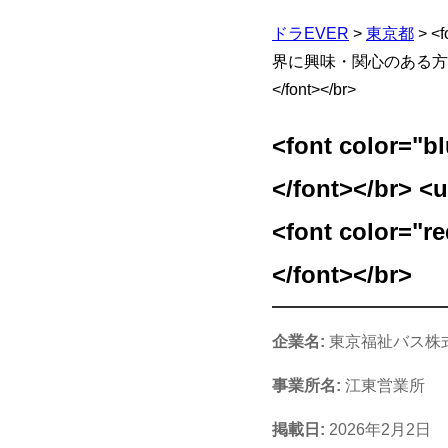
ドラEVER
>
東京都
>
<
界に興味・関心のある方大歓迎<
</font></br>
<font color
</font></b
<font colo
</font></br>
企業名:
東京福祉バス株
事業所名:
江東営業所
掲載日:
2026年2月2日