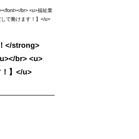
</font></br> <u>福祉業
！安定して働けます！】</u>
</strong>
</br> <u>
！】</u>