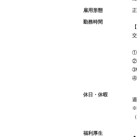
雇用形態
正
勤務時間
【
交
①
②
➂
④
休日・休暇
週
※
（
福利厚生