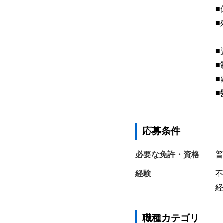
■
■
■
■
■
■
応募条件
必要な免許・資格
普
経験
不
経
職種カテゴリ