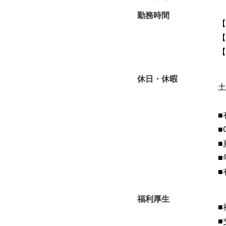
勤務時間
【
【
【
休日・休暇
土
■
■
■
■
■
福利厚生
■
■