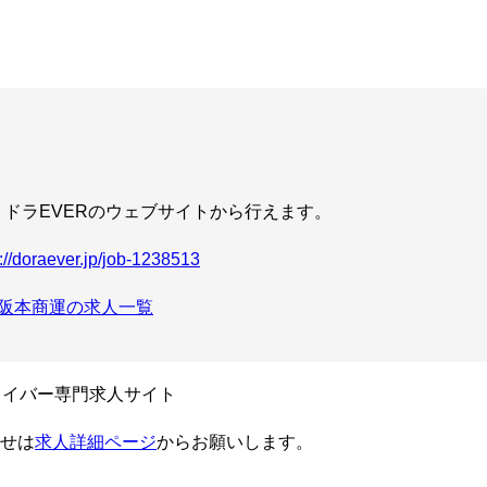
ドラEVERのウェブサイトから行えます。
s://doraever.jp/job-1238513
阪本商運の求人一覧
- ドライバー専門求人サイト
せは
求人詳細ページ
からお願いします。