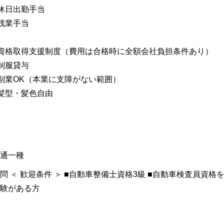
休日出勤手当
残業手当
資格取得支援制度（費用は合格時に全額会社負担条件あり）
制服貸与
副業OK（本業に支障がない範囲）
髪型・髪色自由
通一種
問 ＜ 歓迎条件 ＞ ■自動車整備士資格3級 ■自動車検査員資格
験がある方