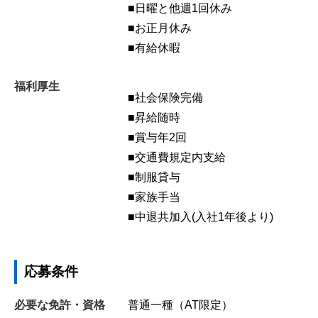
■日曜と他週1回休み
■お正月休み
■有給休暇
福利厚生
■社会保険完備
■昇給随時
■賞与年2回
■交通費規定内支給
■制服貸与
■家族手当
■中退共加入(入社1年後より)
応募条件
必要な免許・資格
普通一種（AT限定）