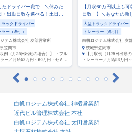
したドライバー職で…＼休みた
【月収60万円以上も可
日・出勤日数を選べる！土日休
日数！】＼あなたの新
OK／手積みした手降ろしの力仕
っかりサポート！／収
トラックドライバー
大型トラックドライバー
し！
も更に上を目指したい
ーラー（牽引）
トレーラー（牽引）
ジテム株式会社 友部営業所
白帆ロジテム株式会社 友
県笠間市
茨城県笠間市
収例（月25日出勤の場合）】 ・フル
【月収例（月25日出勤
ラー／月給53万円～60万円・セミト
トレーラー／月給53万円～
ー／月給45万円～50万円・大型／月
レーラー／月給45万円～5
万円～42万円
給38万円～42万円
白帆ロジテム株式会社 神栖営業所
近代ビル管理株式会社 本社
白帆ロジテム株式会社 太田営業所
大坪石材株式会社 本社