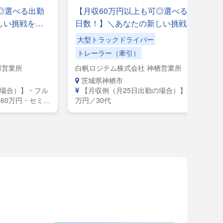
◎選べる出勤
【月収60万円以上も可◎選べる出勤
しい挑戦をし
日数！】＼あなたの新しい挑戦をし
入もキャリア
っかりサポート！／収入もキャリア
大型トラックドライバー
方大歓迎！
も更に上を目指したい方大歓迎！
トレーラー（牽引）
部営業所
白帆ロジテム株式会社 神栖営業所
茨城県神栖市
の場合）】・フル
【月収例（月25日出勤の場合）】月収50
60万円・セミト
万円／30代
0万円・大型／月