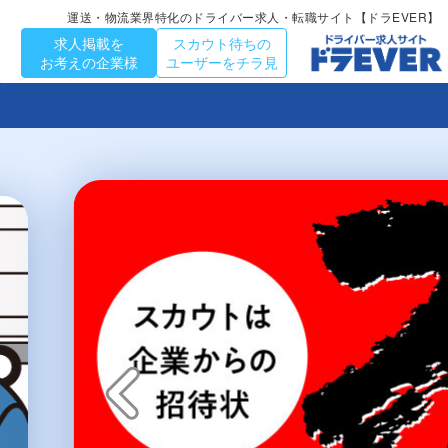
運送・物流業界特化のドライバー求人・転職サイト【ドラEVER】
求人掲載を
スカウト待ちの
お考えの企業様
ユーザーをチラ見