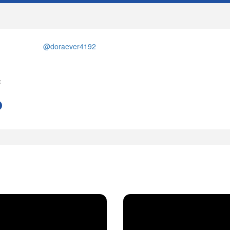
@doraever4192
作