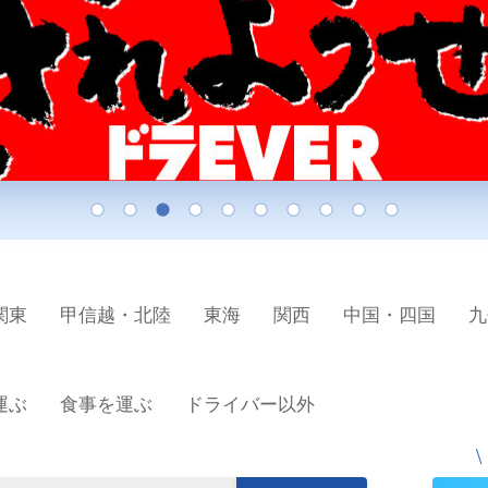
関東
甲信越・北陸
東海
関西
中国・四国
九
運ぶ
食事を運ぶ
ドライバー以外