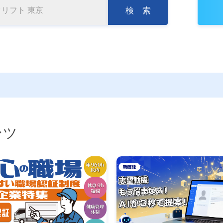
検 索
ンツ