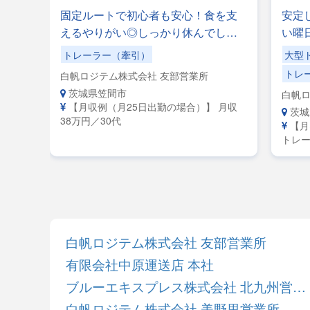
ーさ
固定ルートで初心者も安心！食を支
安定
なめ
えるやりがい◎しっかり休んでしっ
い曜
長距
かり稼げる職場！午前10時出社＆20
みも
トレーラー（牽引）
大型
ー】
時退社！
事な
トレ
白帆ロジテム株式会社 友部営業所
＼入
茨城県笠間市
白帆ロ
イバ
【月収例（月25日出勤の場合）】 月収
茨城
38万円／30代
【月
トレー
レーラ
給38
白帆ロジテム株式会社 友部営業所
有限会社中原運送店 本社
ブルーエキスプレス株式会社 北九州営業所
白帆ロジテム株式会社 美野里営業所