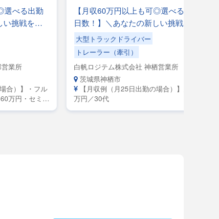
◎選べる出勤
【月収60万円以上も可◎選べる出勤
しい挑戦をし
日数！】＼あなたの新しい挑戦をし
入もキャリア
っかりサポート！／収入もキャリア
大型トラックドライバー
方大歓迎！
も更に上を目指したい方大歓迎！
トレーラー（牽引）
部営業所
白帆ロジテム株式会社 神栖営業所
茨城県神栖市
の場合）】・フル
【月収例（月25日出勤の場合）】月収50
60万円・セミト
万円／30代
0万円・大型／月