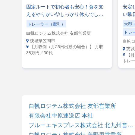
ーさ
固定ルートで初心者も安心！食を支
安定
なめ
えるやりがい◎しっかり休んでしっ
い曜
長距
かり稼げる職場！午前10時出社＆20
みも
トレーラー（牽引）
大型
ー】
時退社！
事な
トレ
白帆ロジテム株式会社 友部営業所
＼入
茨城県笠間市
白帆ロ
イバ
【月収例（月25日出勤の場合）】 月収
茨城
38万円／30代
【月
トレー
レーラ
給38
白帆ロジテム株式会社 友部営業所
有限会社中原運送店 本社
ブルーエキスプレス株式会社 北九州営業所
白帆ロジテム株式会社 美野里営業所