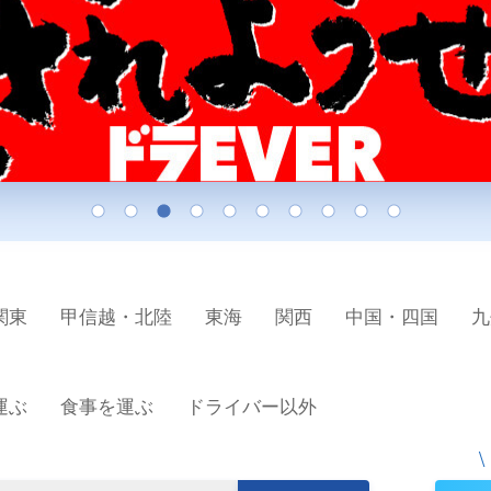
関東
甲信越・北陸
東海
関西
中国・四国
九
運ぶ
食事を運ぶ
ドライバー以外