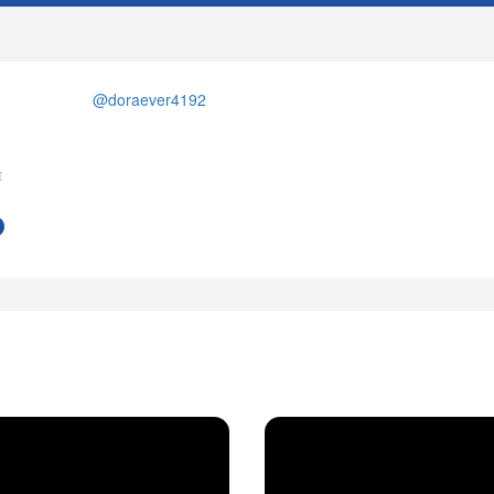
@doraever4192
作