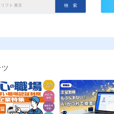
検 索
ンツ