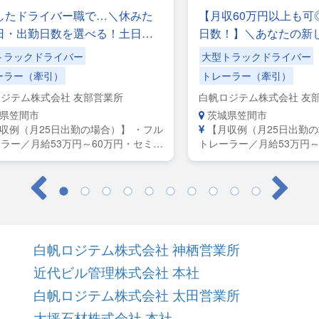
したドライバー職で…＼休みた
【月収60万円以上も可
日・出勤日数を選べる！土日休
日数！】＼あなたの新
OK／手積みした手降ろしの力仕
っかりサポート！／収
トラックドライバー
大型トラックドライバー
し！
も更に上を目指したい
ーラー（牽引）
トレーラー（牽引）
ジテム株式会社 友部営業所
白帆ロジテム株式会社 友
県笠間市
茨城県笠間市
収例（月25日出勤の場合）】 ・フル
【月収例（月25日出勤
ラー／月給53万円～60万円・セミト
トレーラー／月給53万円～
ー／月給45万円～50万円・大型／月
レーラー／月給45万円～5
万円～42万円
給38万円～42万円
白帆ロジテム株式会社 神栖営業所
近代ビル管理株式会社 本社
白帆ロジテム株式会社 太田営業所
大坪石材株式会社 本社