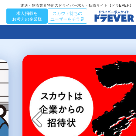
運送・物流業界特化のドライバー求人・転職サイト【ドラEVER】
求人掲載を
スカウト待ちの
お考えの企業様
ユーザーをチラ見