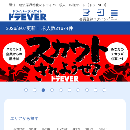
運送・物流業界特化のドライバー求人・転職サイト【ドラEVER】
メニュー
会員登録
ログイン
2026/8/07更新！ 求人数21674件
エリアから探す
北海道・東北
関東
甲信越・北陸
東海
関西