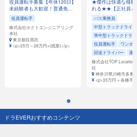
役員運転手募集【年休120日】
★傑作は快適な移動
未経験者も大歓迎！普通免許
れる★★【正社員＆
があれば応募OK✨月収28万円
でドライバー大量募
役員運転手
バス乗務員
以上も可能！創業35年の安定
容は全国各地を回る
中型トラックドライバ
株式会社ホクトエンジニアリング
企業で、「快適な空間」を提
ドライバーや、VIP
本社
供するお仕事です。
ヤードライバーなど
準中型トラックドライ
東京都目黒区
員寮完備！引越祝金
役員運転手
ワンボ
<p>25万～28万円+(残業)</p>
給（規定有）ありま
回送ドライバー
運
株式会社TOP Location S
社
神奈川県川崎市多摩
<p>33万円＋各種手当<
ドラEVERおすすめコンテンツ