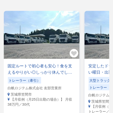
固定ルートで初心者も安心！食を支
安定したドラ
えるやりがい◎しっかり休んでしっ
い曜日・出勤
かり稼げる職場！午前10時出社＆20
みもOK／手
トレーラー（牽引）
大型トラック
時退社！
事なし！
トレーラー（
白帆ロジテム株式会社 友部営業所
茨城県笠間市
白帆ロジテム株
【月収例（月25日出勤の場合）】 月収
茨城県笠間市
38万円／30代
【月収例（月
トレーラー／月