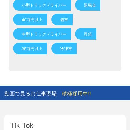
)
小型トラックドライバー
退職金
)
)
40万円以上
箱車
)
中型トラックドライバー
昇給
)
35万円以上
冷凍車
動画で見るお仕事現場
積極採用中!!
Tik Tok