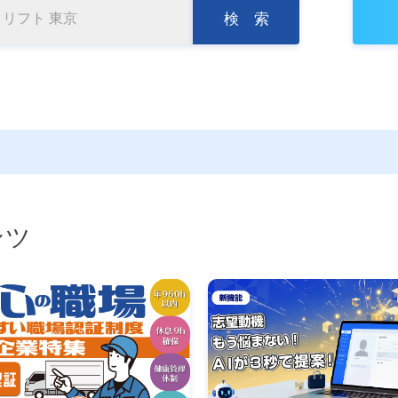
検 索
ンツ