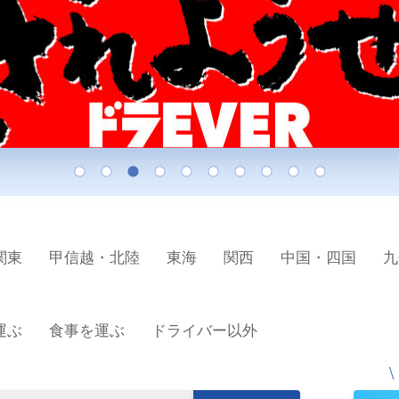
関東
甲信越・北陸
東海
関西
中国・四国
九
運ぶ
食事を運ぶ
ドライバー以外