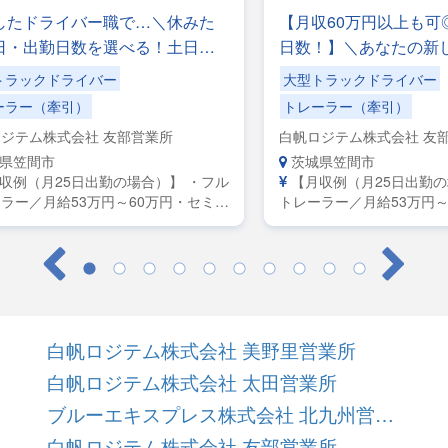
したドライバー職で…＼休みた
【月収60万円以上も可
日・出勤日数を選べる！土日休
日数！】＼あなたの新
OK／手積みした手降ろしの力仕
っかりサポート！／収
トラックドライバー
大型トラックドライバー
し！
も更に上を目指したい
ーラー（牽引）
トレーラー（牽引）
ジテム株式会社 友部営業所
白帆ロジテム株式会社 友
県笠間市
茨城県笠間市
収例（月25日出勤の場合）】 ・フル
【月収例（月25日出勤
ラー／月給53万円～60万円・セミト
トレーラー／月給53万円～
ー／月給45万円～50万円・大型／月
レーラー／月給45万円～5
万円～42万円
給38万円～42万円
白帆ロジテム株式会社 美野里営業所
白帆ロジテム株式会社 太田営業所
ブルーエキスプレス株式会社 北九州営業所
白帆ロジテム株式会社 友部営業所