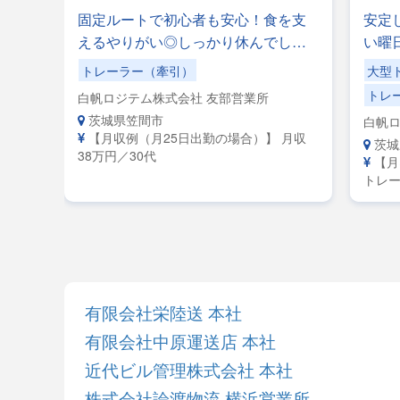
ーさ
固定ルートで初心者も安心！食を支
安定
なめ
えるやりがい◎しっかり休んでしっ
い曜
長距
かり稼げる職場！午前10時出社＆20
みも
トレーラー（牽引）
大型
ー】
時退社！
事な
トレ
白帆ロジテム株式会社 友部営業所
＼入
茨城県笠間市
白帆ロ
イバ
【月収例（月25日出勤の場合）】 月収
茨城
38万円／30代
【月
トレー
レーラ
給38
有限会社栄陸送 本社
有限会社中原運送店 本社
近代ビル管理株式会社 本社
株式会社論渡物流 横浜営業所