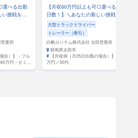
◎選べる出勤
【月収60万円以上も可◎選べる出勤
しい挑戦をし
日数！】＼あなたの新しい挑戦をし
入もキャリア
っかりサポート！／収入もキャリア
大型トラックドライバー
方大歓迎！
も更に上を目指したい方大歓迎！
トレーラー（牽引）
部営業所
白帆ロジテム株式会社 太田営業所
群馬県太田市
の場合）】・フル
【月収例（月25日出勤の場合）】月収50
60万円・セミト
万円／30代
0万円・大型／月