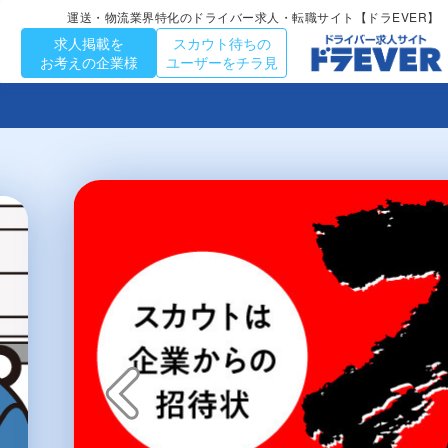
運送・物流業界特化のドライバー求人・転職サイト【ドラEVER】
求人掲載を
スカウト待ちの
お考えの企業様
ユーザーをチラ見