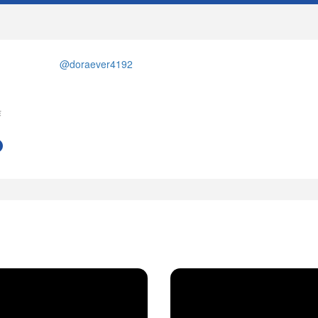
@doraever4192
作