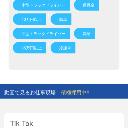
)
小型トラックドライバー
退職金
)
)
40万円以上
箱車
)
中型トラックドライバー
昇給
)
35万円以上
冷凍車
動画で見るお仕事現場
積極採用中!!
Tik Tok