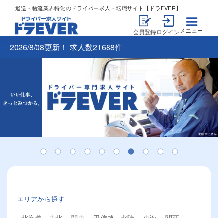
運送・物流業界特化のドライバー求人・転職サイト【ドラEVER】
メニュー
会員登録
ログイン
2026/8/08更新！ 求人数21688件
エリアから探す
北海道・東北
関東
甲信越・北陸
東海
関西