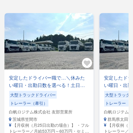
安定したドライバー職で…＼休みた
安定したドラ
い曜日・出勤日数を選べる！土日休
い曜日・出勤
みもOK／手積みした手降ろしの力仕
みもOK／手
大型トラックドライバー
大型トラック
事なし！
事なし！
トレーラー（牽引）
トレーラー（
白帆ロジテム株式会社 友部営業所
白帆ロジテム株
茨城県笠間市
群馬県太田市
【月収例（月25日出勤の場合）】 ・フル
【月収例（月
トレーラー／月給53万円～60万円・セミト
トレーラー／月