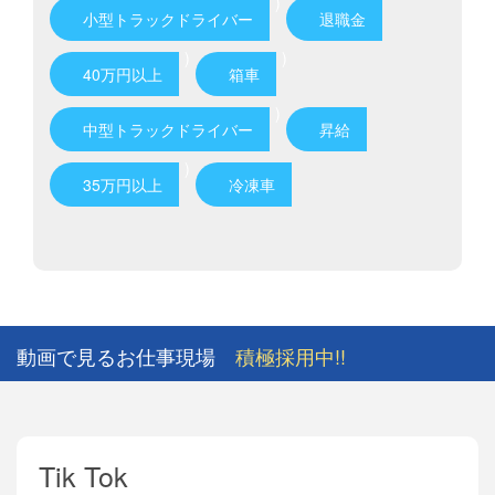
)
小型トラックドライバー
退職金
)
)
40万円以上
箱車
)
中型トラックドライバー
昇給
)
35万円以上
冷凍車
動画で見るお仕事現場
積極採用中!!
Tik Tok