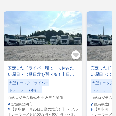
安定したドライバー職で…＼休みた
安定したドラ
い曜日・出勤日数を選べる！土日休
い曜日・出勤
みもOK／手積みした手降ろしの力仕
みもOK／手
大型トラックドライバー
大型トラック
事なし！
事なし！
トレーラー（牽引）
トレーラー（
白帆ロジテム株式会社 友部営業所
白帆ロジテム株
茨城県笠間市
群馬県太田市
【月収例（月25日出勤の場合）】 ・フル
【月収例（月
トレーラー／月給53万円～60万円・セミト
トレーラー／月