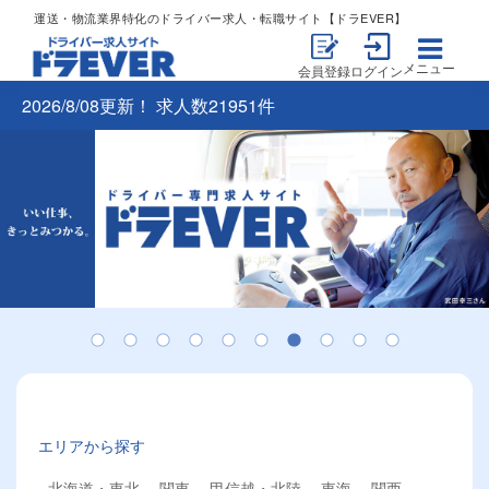
運送・物流業界特化のドライバー求人・転職サイト【ドラEVER】
メニュー
会員登録
ログイン
2026/8/08更新！ 求人数21951件
エリアから探す
北海道・東北
関東
甲信越・北陸
東海
関西