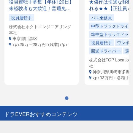
役員運転手募集【年休120日】
★傑作は快適な移動
未経験者も大歓迎！普通免許
れる★★【正社員＆
があれば応募OK✨月収28万円
でドライバー大量募
役員運転手
バス乗務員
以上も可能！創業35年の安定
容は全国各地を回る
中型トラックドライバ
株式会社ホクトエンジニアリング
企業で、「快適な空間」を提
ドライバーや、VIP
本社
供するお仕事です。
ヤードライバーなど
準中型トラックドライ
東京都目黒区
員寮完備！引越祝金
役員運転手
ワンボ
<p>25万～28万円+(残業)</p>
給（規定有）ありま
回送ドライバー
運
株式会社TOP Location S
社
神奈川県川崎市多摩
<p>33万円＋各種手当<
ドラEVERおすすめコンテンツ